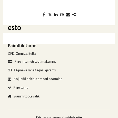
Kuumakse alates 10.93€, valides makseviisiks ESTO järelmaks.
Paindlik tarne
DPD, Omniva, Itella
Kiire interneti teel maksmine
14 päeva raha tagasi garantii
oju või pakiautomaati saatmine
K
Kiire tarne
Suurim tootevalik
Küsi meie spetsialistidelt nõu