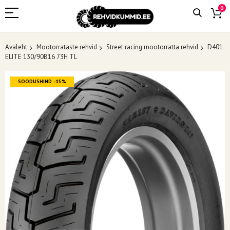
0
Avaleht
Mootorrataste rehvid
Street racing mootorratta rehvid
D401
ELITE 130/90B16 73H TL
Skip
SOODUSHIND -15%
to
the
end
of
the
images
gallery