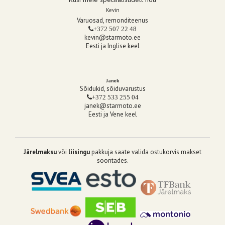
Kevin
Varuosad, remonditeenus
+372 507 22 48
kevin@starmoto.ee
Eesti ja Inglise keel
Janek
Sõidukid, sõiduvarustus
+372 533 255 04
janek@starmoto.ee
Eesti ja Vene keel
Järelmaksu
või
liisingu
pakkuja saate valida ostukorvis makset
sooritades.