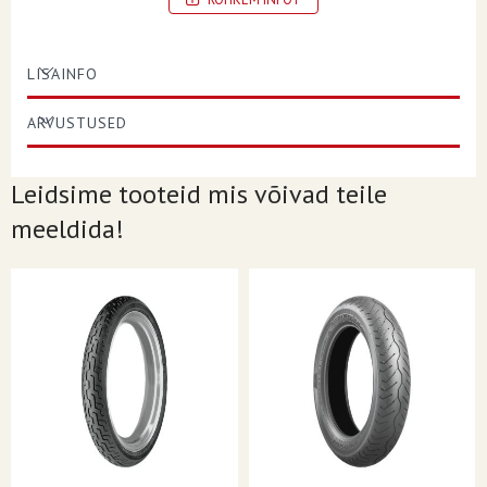
LOAD/SPEED INDEX
73H
POSITION
Rear
LISAINFO
RIM DIAMETER
16
ARVUSTUSED
SECTION WIDTH
130
TIRE SIZE
130/90B16
Leidsime tooteid mis võivad teile
TREAD PATTERN/MODEL
Harley-Davidson® D401™
meeldida!
TUBE TYPE
Tubeless
MARKET SEGMENT
Cruiser / Street
FEATURES
E-marked
STYLE
Street| V-Twin
UNITS
Each
PRODUCT NAME
Tire
SIDEWALL
Blackwall