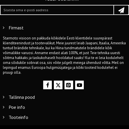
Firmast
Starmoto visioon on pakkuda kõikidele Eesti klientidele suurepärast
klienditeenindust ja tootevalikut. Meie juurest leiab Jaapani, Itaalia, Ameerika
tuntud brändide tehnikale, kui ka Hiina tundmatutele brändidele kõik
võimalikke varuosi. Anname endast alati 100%, et just Teie tehnika uuesti
sõitma hakkaks ja taskukohaselt hooldatud saaks! Kui te ei leia kodulehelt
oma sõidukile sobivat osa, siis võite julgelt meiega ühendust võtta. Meil on
lepingud enamus Euroopa hulgimüüjatega ja kõiki tooteid kodulehel ei
pruugi olla.
Tallinna pood
Poe info
Tooteinfo