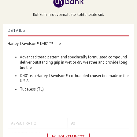
Rohkem infot võimaluste kohta leiate siit.
DETAILS
Harley-Davidson® D401™ Tire
Advanced tread pattern and specifically formulated compound
deliver outstanding grip in wet or dry weather and provide long
tire life
D401 is a Harley-Davidson® co-branded cruiser tire made in the
U.S.A.
Tubeless (TL)
ASPECT RATIO
90
CONSTRUCTION
B (Bias Belted)
ROHKEM INFOT