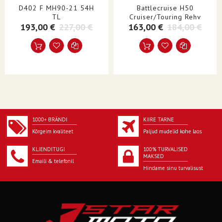
D402 F MH90-21 54H
Battlecruise H50
TL
Cruiser/Touring Rehv
193,00 €
227,00 €
163,00 €
184,00 €
1000+ BRÄNDI
KIIRE TARNE
Kõrgeim kvaliteet
Paljud mudelid kohe laos
KLIENDITUGI
100% TURVALISED
MAKSED
Emaili & telefonil
Hindame sinu turvalisust