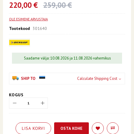
beginning
220,00 €
259,00 €
of
the
images
OLE ESIMENE ARVUSTAJA
gallery
Tootekood
301640
Saadame välja: 10.08.2026 ja 11.08.2026 vahemikus
SHIP TO
Calculate Shipping Cost
KOGUS
LISA KORVI
OSTA KOHE