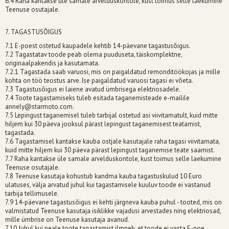
6.4 Raha kantakse üle samale arvelduskontole, kust toimus selle laekumine
Teenuse osutajale.
7. TAGASTUSÕIGUS
7.1 E-poest ostetud kaupadele kehtib 14-päevane tagastusõigus.
7.2 Tagastatav toode peab olema puuduseta, täiskomplektne,
originaalpakendis ja kasutamata.
7.2.1 Tagastada saab varuosi, mis on paigaldatud remonditöökojas ja mille
kohta on töö teostus arve. Ise paigaldatud varuosi tagasi ei võeta.
7.3 Tagastusõigus ei laiene avatud ümbrisega elektriosadele.
7.4 Toote tagastamiseks tuleb esitada taganemisteade e-mailile
annely@starmoto.com
.
7.5 Lepingust taganemisel tuleb tarbijal ostetud asi viivitamatult, kuid mitte
hiljem kui 30 päeva jooksul pärast lepingust taganemisest teatamist,
tagastada.
7.6 Tagastamisel kantakse kauba ostjale kasutajale raha tagasi viivitamata,
kuid mitte hiljem kui 30 päeva pärast lepingust taganemise teate saamist.
7.7 Raha kantakse üle samale arvelduskontole, kust toimus selle laekumine
Teenuse osutajale.
7.8 Teenuse kasutaja kohustub kandma kauba tagastuskulud 10 Euro
ulatuses, välja arvatud juhul kui tagastamisele kuuluv toode ei vastanud
tarbija tellimusele.
7.9 14-päevane tagastusõigus ei kehti järgneva kauba puhul - tooted, mis on
valmistatud Teenuse kasutaja isiklikke vajadusi arvestades ning elektriosad,
mille ümbrise on Teenuse kasutaja avanud.
7.10 Juhul kui peale toote tagastamist ilmneb, et toode ei vasta E-poe