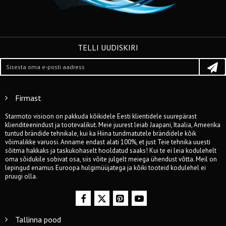
TELLI UUDISKIRI
Firmast
Starmoto visioon on pakkuda kõikidele Eesti klientidele suurepärast
klienditeenindust ja tootevalikut. Meie juurest leiab Jaapani, Itaalia, Ameerika
tuntud brändide tehnikale, kui ka Hiina tundmatutele brändidele kõik
võimalikke varuosi. Anname endast alati 100%, et just Teie tehnika uuesti
sõitma hakkaks ja taskukohaselt hooldatud saaks! Kui te ei leia kodulehelt
oma sõidukile sobivat osa, siis võite julgelt meiega ühendust võtta. Meil on
lepingud enamus Euroopa hulgimüüjatega ja kõiki tooteid kodulehel ei
pruugi olla.
Tallinna pood