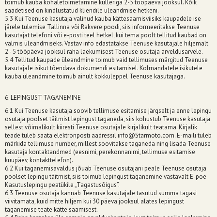
toimub kauba kohaletoimetamine kulleriga 2-5 tööpäeva jooksul. Kõik
saadetised on kindlustatud kliendile üleandmise hetkeni.
5.3 Kui Teenuse kasutaja valinud kauba kättesaamisviisiks kaupadele ise
järele tulemise Tallinna või Rakvere poodi, siis informeeritakse Teenuse
kasutajat telefoni või e-posti teel hetkel, kui tema poolt tellitud kaubad on
valmis üleandmiseks. Vastav info edastatakse Teenuse kasutajale hiljemalt
2 - 5 tööpäeva jooksul raha laekumisest Teenuse osutaja arveldusarvele.
5.4 Tellitud kaupade üleandmine toimub vaid tellimuses märgitud Teenuse
kasutajale isikut tõendava dokumendi esitamisel. Kolmandatele isikutele
kauba üleandmine toimub ainult kokkuleppel Teenuse kasutajaga.
6. LEPINGUST TAGANEMINE
6.1 Kui Teenuse kasutaja soovib tellimuse esitamise järgselt ja enne lepingu
osutaja poolset täitmist lepingust taganeda, siis kohustub Teenuse kasutaja
sellest võimalikult kiiresti Teenuse osutajale kirjalikult teatama. Kirjalik
teade tuleb saata elektronposti aadressil
info@Starmoto.com
. E-maili tuleb
märkida tellimuse number, millest soovitakse taganeda ning lisada Teenuse
kasutaja kontaktandmed (eesnimi, perekonnanimi, tellimuse esitamise
kuupäev, kontakttelefon).
6.2 Kui taganemisavaldus jõuab Teenuse osutajani peale Teenuse osutaja
poolset lepingu täitmist, siis toimub lepingust taganemine vastavalt E-poe
Kasutuslepingu peatükile „Tagastusõigus”.
6.3 Teenuse osutaja kannab Teenuse kasutajale tasutud summa tagasi
viivitamata, kuid mitte hiljem kui 30 päeva jooksul alates lepingust
taganemise teate kätte saamisest.