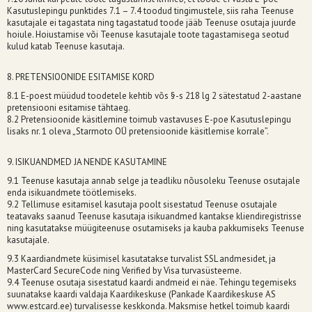
Kasutuslepingu punktides 7.1 – 7.4 toodud tingimustele, siis raha Teenuse
kasutajale ei tagastata ning tagastatud toode jääb Teenuse osutaja juurde
hoiule. Hoiustamise või Teenuse kasutajale toote tagastamisega seotud
kulud katab Teenuse kasutaja.
8. PRETENSIOONIDE ESITAMISE KORD
8.1 E-poest müüdud toodetele kehtib võs §-s 218 lg 2 sätestatud 2-aastane
pretensiooni esitamise tähtaeg.
8.2 Pretensioonide käsitlemine toimub vastavuses E-poe Kasutuslepingu
lisaks nr. 1 oleva „Starmoto OÜ pretensioonide käsitlemise korrale”.
9. ISIKUANDMED JA NENDE KASUTAMINE
9.1 Teenuse kasutaja annab selge ja teadliku nõusoleku Teenuse osutajale
enda isikuandmete töötlemiseks.
9.2 Tellimuse esitamisel kasutaja poolt sisestatud Teenuse osutajale
teatavaks saanud Teenuse kasutaja isikuandmed kantakse kliendiregistrisse
ning kasutatakse müügiteenuse osutamiseks ja kauba pakkumiseks Teenuse
kasutajale.
9.3 Kaardiandmete küsimisel kasutatakse turvalist SSL andmesidet, ja
MasterCard SecureCode ning Verified by Visa turvasüsteeme.
9.4 Teenuse osutaja sisestatud kaardi andmeid ei näe. Tehingu tegemiseks
suunatakse kaardi valdaja Kaardikeskuse (Pankade Kaardikeskuse AS
www.estcard.ee) turvalisesse keskkonda. Maksmise hetkel toimub kaardi