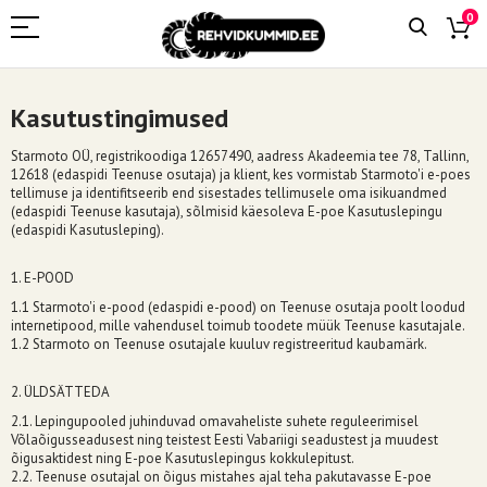
0
Kasutustingimused
Starmoto OÜ, registrikoodiga 12657490, aadress Akadeemia tee 78, Tallinn,
12618 (edaspidi Teenuse osutaja) ja klient, kes vormistab Starmoto'i e-poes
tellimuse ja identifitseerib end sisestades tellimusele oma isikuandmed
(edaspidi Teenuse kasutaja), sõlmisid käesoleva E-poe Kasutuslepingu
(edaspidi Kasutusleping).
1. E-POOD
1.1 Starmoto'i e-pood (edaspidi e-pood) on Teenuse osutaja poolt loodud
internetipood, mille vahendusel toimub toodete müük Teenuse kasutajale.
1.2 Starmoto on Teenuse osutajale kuuluv registreeritud kaubamärk.
2. ÜLDSÄTTEDA
2.1. Lepingupooled juhinduvad omavaheliste suhete reguleerimisel
Võlaõigusseadusest ning teistest Eesti Vabariigi seadustest ja muudest
õigusaktidest ning E-poe Kasutuslepingus kokkulepitust.
2.2. Teenuse osutajal on õigus mistahes ajal teha pakutavasse E-poe