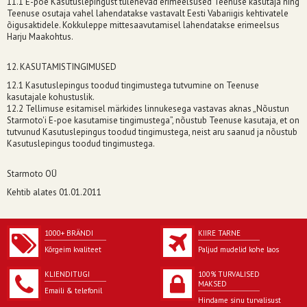
11.1 E-poe Kasutuslepingust tulenevad erimeelsused Teenuse kasutaja ning
Teenuse osutaja vahel lahendatakse vastavalt Eesti Vabariigis kehtivatele
õigusaktidele. Kokkuleppe mittesaavutamisel lahendatakse erimeelsus
Harju Maakohtus.
12. KASUTAMISTINGIMUSED
12.1 Kasutuslepingus toodud tingimustega tutvumine on Teenuse
kasutajale kohustuslik.
12.2 Tellimuse esitamisel märkides linnukesega vastavas aknas „Nõustun
Starmoto'i E-poe kasutamise tingimustega”, nõustub Teenuse kasutaja, et on
tutvunud Kasutuslepingus toodud tingimustega, neist aru saanud ja nõustub
Kasutuslepingus toodud tingimustega.
Starmoto OÜ
Kehtib alates 01.01.2011
1000+ BRÄNDI
KIIRE TARNE
Kõrgeim kvaliteet
Paljud mudelid kohe laos
KLIENDITUGI
100% TURVALISED
MAKSED
Emaili & telefonil
Hindame sinu turvalisust