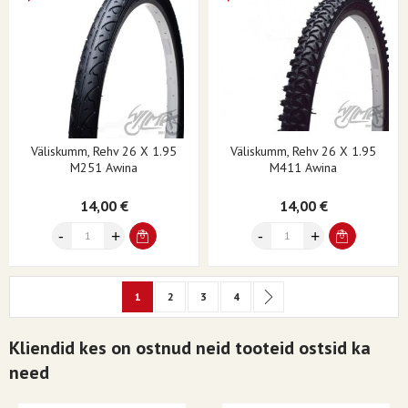
Väliskumm, Rehv 26 X 1.95
Väliskumm, Rehv 26 X 1.95
M251 Awina
M411 Awina
14,00 €
14,00 €
Page
You're currently reading page
Page
Page
Page
Page
Järgmine
1
2
3
4
Kliendid kes on ostnud neid tooteid ostsid ka
need