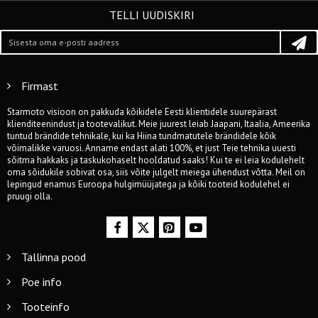
TELLI UUDISKIRI
Firmast
Starmoto visioon on pakkuda kõikidele Eesti klientidele suurepärast
klienditeenindust ja tootevalikut. Meie juurest leiab Jaapani, Itaalia, Ameerika
tuntud brändide tehnikale, kui ka Hiina tundmatutele brändidele kõik
võimalikke varuosi. Anname endast alati 100%, et just Teie tehnika uuesti
sõitma hakkaks ja taskukohaselt hooldatud saaks! Kui te ei leia kodulehelt
oma sõidukile sobivat osa, siis võite julgelt meiega ühendust võtta. Meil on
lepingud enamus Euroopa hulgimüüjatega ja kõiki tooteid kodulehel ei
pruugi olla.
Tallinna pood
Poe info
Tooteinfo