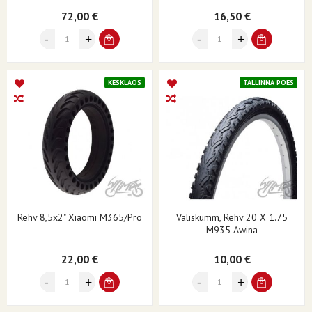
72,00 €
16,50 €
KESKLAOS
TALLINNA POES
Rehv 8,5x2" Xiaomi M365/pro
Väliskumm, Rehv 20 X 1.75
M935 Awina
22,00 €
10,00 €