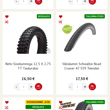
KESKLAOS
TALLINNA POES
Rehv Sisekummiga 12.5 X 2,75
Väliskumm Schwalbe Road
TT Taskuratas
Cruiser 47 559 Twinskin
26,50 €
17,50 €
SOODUSHIND -12%
TALLINNA POES
KESKLAOS