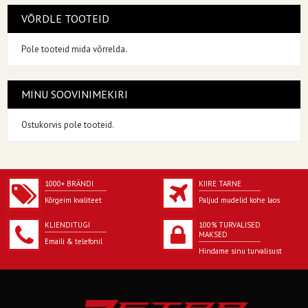
VÕRDLE TOOTEID
Pole tooteid mida võrrelda.
MINU SOOVINIMEKIRI
Ostukorvis pole tooteid.
1000+ BRÄNDI
KIIRE TARNE
Kõrgeim kvaliteet
Paljud mudelid kohe laos
KLIENDITUGI
100% TURVALISED
MAKSED
Emaili & telefonil
Hindame sinu turvalisust