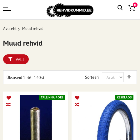
0
Avaleht
Muud rehvid
Muud rehvid
VALI
Mää
Sorteeri
Üksuseid
1
-
36
-
140
'st
kah
suu
TALLINNA POES
KESKLAOS