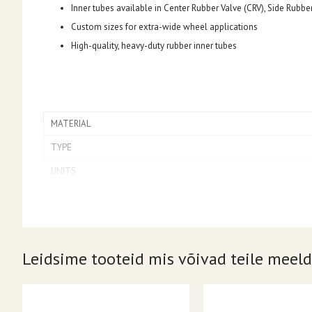
Inner tubes available in Center Rubber Valve (CRV), Side Rubbe
Custom sizes for extra-wide wheel applications
High-quality, heavy-duty rubber inner tubes
MATERIAL
TYPE
UNITS
PRODUCT NAME
MOUNTING POSITION
DUTY
Leidsime tooteid mis võivad teile meeld
INNER TUBE VALVE STEM TYPE US
TUBE FITS TIRE SIZE