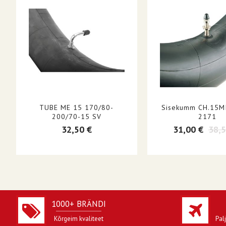
INNER TUBE VALVE STEM TYPE EU
FOR RIM SIZE
TUBE ME 15 170/80-
Sisekumm CH.15MI,
200/70-15 SV
2171
32,50 €
31,00 €
38,5
1000+ BRÄNDI
Kõrgeim kvaliteet
Pal