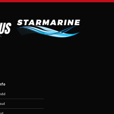
nfo
ndid
sud
sid