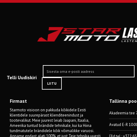
Telli Uudiskiri
LIITU
Firmast
Tallinna po
Starmoto visioon on pakkuda kõikidele Eesti
Akadeemia tee 7
klientidele suurepärast klienditeenindust ja
tootevalikut. Meie juurest leiab Jaapani, Itaalia,
Avatud E-R 10:0
Ameerika tuntud brändide tehnikale, kui ka Hiina
tundmatutele brändidele kõik võimalikke varuosi.
Anname endast alati 100%, et just Teie tehnika uuesti
Üld tel.: +372 6