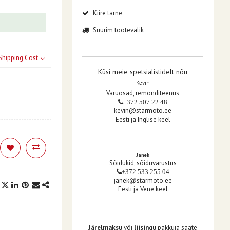
Kiire tarne
Suurim tootevalik
Shipping Cost
Küsi meie spetsialistidelt nõu
Kevin
Varuosad, remonditeenus
+372 507 22 48
kevin@starmoto.ee
Eesti ja Inglise keel
Janek
Sõidukid, sõiduvarustus
+372 533 255 04
janek@starmoto.ee
Eesti ja Vene keel
Järelmaksu
või
liisingu
pakkuja saate