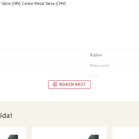
r Valve (SRV), Center Metal Valve (CMV)
Rubber
Motorcycle
Each
ROHKEM INFOT
Inner Tube
Front| Rear
Heavy Duty
ida!
SRV
130/90-15| 5.00-15| 5.10-15