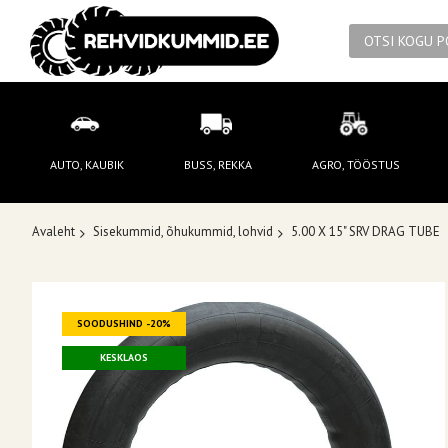
AUTO, KAUBIK
BUSS, REKKA
AGRO, TÖÖSTUS
Avaleht
Sisekummid, õhukummid, lohvid
5.00 X 15" SRV DRAG TUBE
Skip
SOODUSHIND -20%
to
the
KESKLAOS
end
of
the
images
gallery