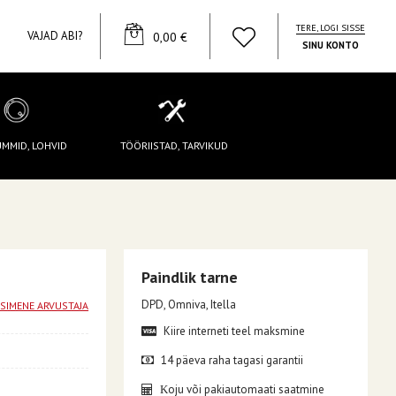
TERE, LOGI SISSE
YOUR CART
VAJAD ABI?
0,00 €
SINU KONTO
UMMID, LOHVID
TÖÖRIISTAD, TARVIKUD
Paindlik tarne
DPD, Omniva, Itella
ESIMENE ARVUSTAJA
Kiire interneti teel maksmine
14 päeva raha tagasi garantii
oju või pakiautomaati saatmine
K