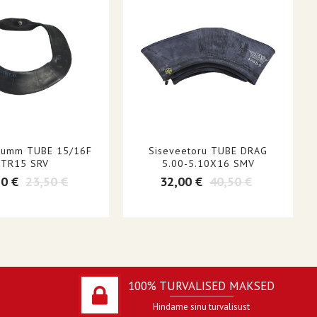
kumm TUBE 15/16F
Siseveetoru TUBE DRAG
TR15 SRV
5.00-5.10X16 SMV
50 €
23,50 €
32,00 €
40,50 €
100% TURVALISED MAKSED
Hindame sinu turvalisust