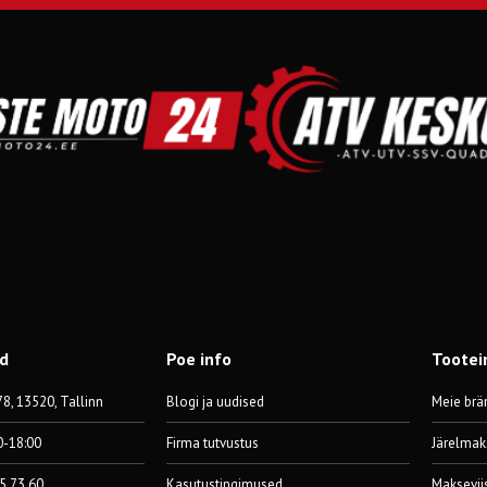
od
Poe info
Tootei
8, 13520, Tallinn
Blogi ja uudised
Meie brä
0-18:00
Firma tutvustus
Järelmak
55 73 60
Kasutustingimused
Maksevii