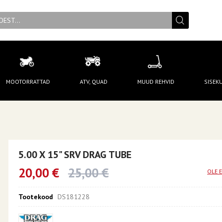
MOOTORRATTAD
ATV, QUAD
MUUD REHVID
SISEK
5.00 X 15" SRV DRAG TUBE
20,00 €
25,00 €
OLE 
Tootekood
DS181228