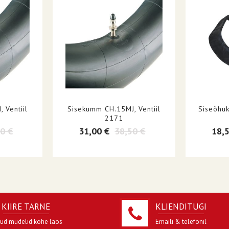
SRV
15"
 Ventiil
Sisekumm CH.15MJ, Ventiil
Siseõhu
2171
0 €
31,00 €
38,50 €
18,
KIIRE TARNE
KLIENDITUGI
jud mudelid kohe laos
Emaili & telefonil