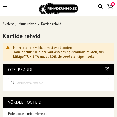
0
Avaleht
Muud rehvid
Kartide rehvid
Kartide rehvid
Me ei leia Teie valikule vastavaid tooteid.
Tähelepanu! Kui olete varuosa otsingus valinud mudeli, siis
klikige 'TÜHISTA' nuppu kõikide toodete nägemiseks
OTSI BRÄNDI
VÕRDLE TOOTEID
Pole tooteid mida võrrelda.