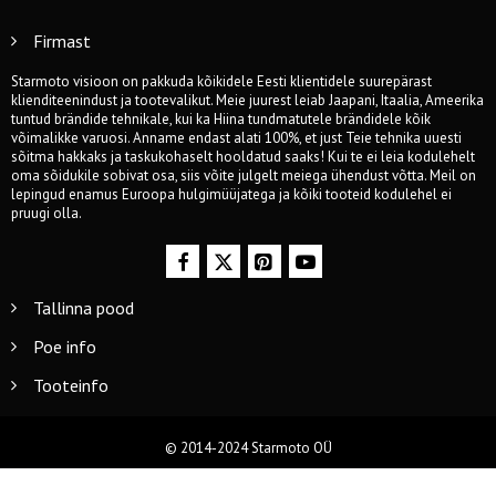
Firmast
Starmoto visioon on pakkuda kõikidele Eesti klientidele suurepärast
klienditeenindust ja tootevalikut. Meie juurest leiab Jaapani, Itaalia, Ameerika
tuntud brändide tehnikale, kui ka Hiina tundmatutele brändidele kõik
võimalikke varuosi. Anname endast alati 100%, et just Teie tehnika uuesti
sõitma hakkaks ja taskukohaselt hooldatud saaks! Kui te ei leia kodulehelt
oma sõidukile sobivat osa, siis võite julgelt meiega ühendust võtta. Meil on
lepingud enamus Euroopa hulgimüüjatega ja kõiki tooteid kodulehel ei
pruugi olla.
Tallinna pood
Poe info
Tooteinfo
© 2014-2024 Starmoto OÜ