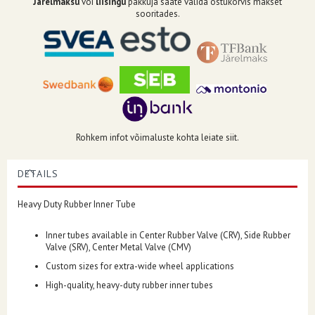
Järelmaksu
või
liisingu
pakkuja saate valida ostukorvis makset
sooritades.
Rohkem infot võimaluste kohta leiate siit.
DETAILS
Heavy Duty Rubber Inner Tube
Inner tubes available in Center Rubber Valve (CRV), Side Rubber
Valve (SRV), Center Metal Valve (CMV)
Custom sizes for extra-wide wheel applications
High-quality, heavy-duty rubber inner tubes