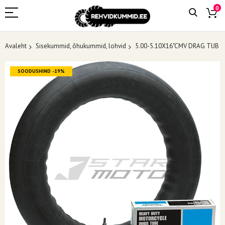
0
Avaleht
Sisekummid, õhukummid, lohvid
5.00-5.10X16"CMV DRAG TUB
Skip
SOODUSHIND -19%
to
the
end
of
the
images
gallery