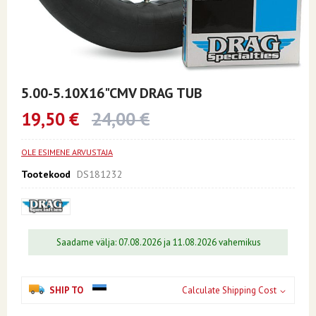
Skip
to
5.00-5.10X16"CMV DRAG TUB
the
beginning
19,50 €
24,00 €
of
the
images
OLE ESIMENE ARVUSTAJA
gallery
Tootekood
DS181232
Saadame välja: 07.08.2026 ja 11.08.2026 vahemikus
SHIP TO
Calculate Shipping Cost