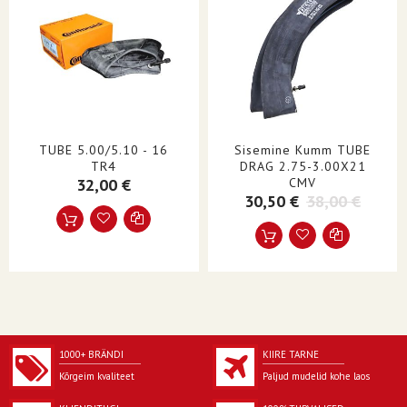
TUBE 5.00/5.10 - 16
Sisemine Kumm TUBE
TR4
DRAG 2.75-3.00X21
32,00 €
CMV
30,50 €
38,00 €
1000+ BRÄNDI
KIIRE TARNE
Kõrgeim kvaliteet
Paljud mudelid kohe laos