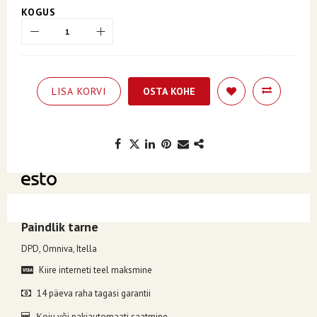
KOGUS
LISA KORVI
OSTA KOHE
Kuumakse alates 3.32€, valides makseviisiks ESTO järelmaks.
Paindlik tarne
DPD, Omniva, Itella
Kiire interneti teel maksmine
14 päeva raha tagasi garantii
oju või pakiautomaati saatmine
K