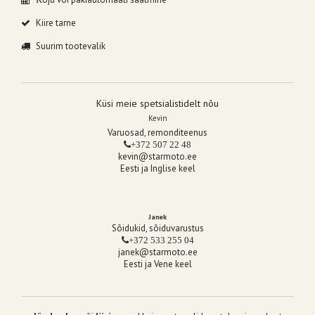
Kiire tarne
Suurim tootevalik
Küsi meie spetsialistidelt nõu
Kevin
Varuosad, remonditeenus
+372 507 22 48
kevin@starmoto.ee
Eesti ja Inglise keel
Janek
Sõidukid, sõiduvarustus
+372 533 255 04
janek@starmoto.ee
Eesti ja Vene keel