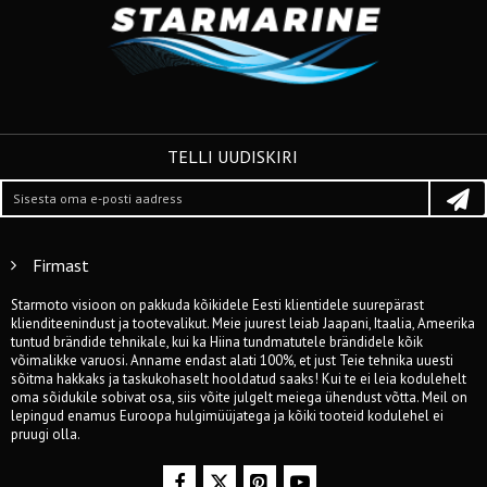
TELLI UUDISKIRI
Firmast
Starmoto visioon on pakkuda kõikidele Eesti klientidele suurepärast
klienditeenindust ja tootevalikut. Meie juurest leiab Jaapani, Itaalia, Ameerika
tuntud brändide tehnikale, kui ka Hiina tundmatutele brändidele kõik
võimalikke varuosi. Anname endast alati 100%, et just Teie tehnika uuesti
sõitma hakkaks ja taskukohaselt hooldatud saaks! Kui te ei leia kodulehelt
oma sõidukile sobivat osa, siis võite julgelt meiega ühendust võtta. Meil on
lepingud enamus Euroopa hulgimüüjatega ja kõiki tooteid kodulehel ei
pruugi olla.