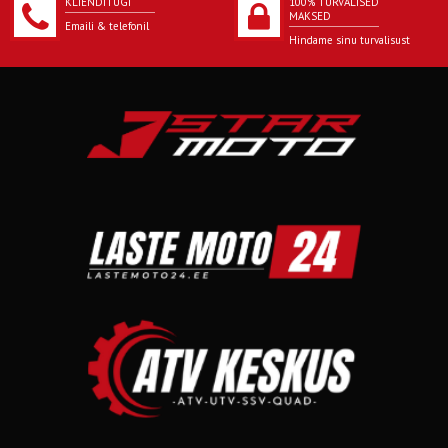
KLIENDITUGI
100% TURVALISED
MAKSED
Emaili & telefonil
Hindame sinu turvalisust