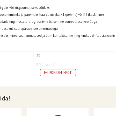
irgeks või külgsuunaliseks sõiduks
 soojenemiseks ja paremaks haarduvuseks: K1 (pehme) või K2 (keskmine)
dade tingimustele: progressiivne libisemine suurepärase veojõuga
a maastikul, suurepärase isesummutusega
iseks; kiired suunamuutused ja ülim kontaktitunne ning kindlus driftpositsioonis
55
R (Radiaalne)
ROHKEM INFOT
-
Taga
17
ida!
165
165/55R17