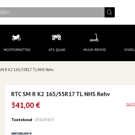
MOOTORRATTAD
ATV, QUAD
MUUD REHVID
SISEK
SM R K2 165/55R17 TL NHS Rehv
RTC SM R K2 165/55R17 TL NHS Rehv
341,00 €
OLE 
Tootekood
03020425