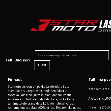
Telli Uudiskiri
LIITU
Firmast
Tallinna po
Starmoto visioon on pakkuda kõikidele Eesti
Akadeemia tee 7
klientidele suurepärast klienditeenindust ja
tootevalikut. Meie juurest leiab Jaapani, Itaalia,
Avatud E-R 10:0
Ameerika tuntud brändide tehnikale, kui ka Hiina
tundmatutele brändidele kõik võimalikke varuosi.
Anname endast alati 100%, et just Teie tehnika uuesti
Üld tel.: +372 6