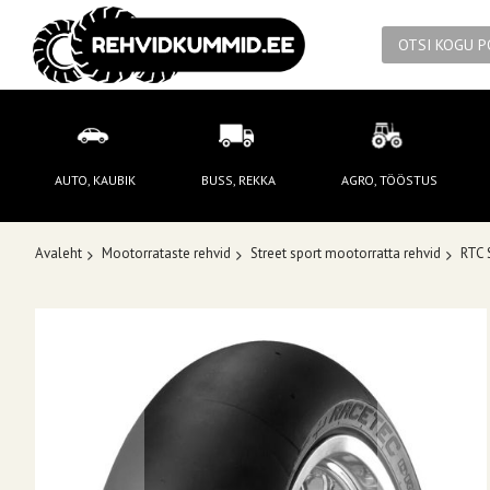
AUTO, KAUBIK
BUSS, REKKA
AGRO, TÖÖSTUS
Avaleht
Mootorrataste rehvid
Street sport mootorratta rehvid
RTC 
Skip
to
the
end
of
the
images
gallery