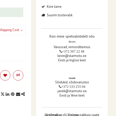
Kiire tarne
Suurim tootevalik
Shipping Cost
Küsi meie spetsialistidelt nõu
Kevin
Varuosad, remonditeenus
+372 507 22 48
kevin@starmoto.ee
Eesti ja Inglise keel
Janek
Sõidukid, sõiduvarustus
+372 533 255 04
janek@starmoto.ee
Eesti ja Vene keel
Järelmaksu
või
liisingu
pakkuja saate