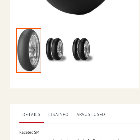
Skip
to
the
beginning
of
the
images
gallery
DETAILS
LISAINFO
ARVUSTUSED
Racetec SM