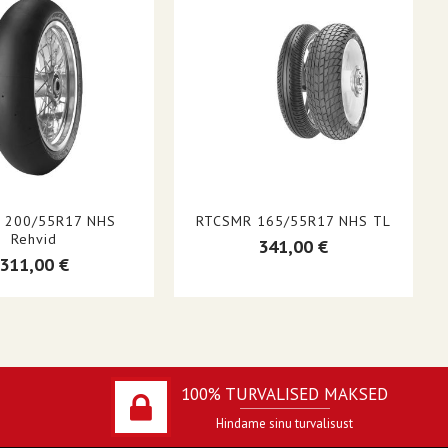
L 200/55R17 NHS
RTCSMR 165/55R17 NHS TL
Rehvid
341,00 €
311,00 €
100% TURVALISED MAKSED
Hindame sinu turvalisust