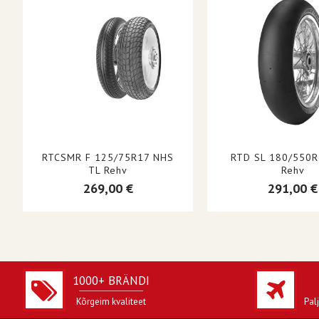
MUSTER/MUDEL
TORUTÜÜP
KOMPOSITSIOON
OMADUSED
STIIL
ÜHIKUD
TOOTE NIMI
RTCSMR F 125/75R17 NHS
RTD SL 180/550
TL Rehv
Rehv
KÜLJESEIN
269,00 €
291,00 €
1000+ BRÄNDI
Kõrgeim kvaliteet
Pal