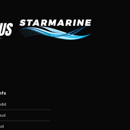
nfo
ndid
sud
sid