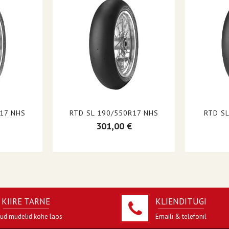
Racetec SM
Toruvaba
K2 (Soe, Puhas Rada)
NHS (Mitte Maanteel Kasutamiseks)
Võidusõit
Igaüks
Rehv
R17 NHS
RTD SL 190/550R17 NHS
RTD S
Mustsein
301,00 €
KIIRE TARNE
KLIENDITUGI
jud mudelid kohe laos
Emaili & telefonil