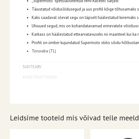
„Supermoto” spetsialiseeritud rehv Racetec sarjast
Täiustatud võidusõidusegud ja uus profiil kõige tõhusamaks s
Kaks saadaval olevat segu on täpselt häälestatud kiiremaks
Uhiuued segud, mis on kohandatavamad erinevatele võistlusra
Karkass on häälestatud ettearvatavuseks nii maanteel kui k
Profiil on ümber kujundatud Supermoto stiilis sõidu hõlbustam
Toruvaba (TL)
SUHTEARV
KONSTRUKTSIOON
KOORMUS/KIIRUSINDEKS
POSITSIOON
VELJE DIAMEETER
Leidsime tooteid mis võivad teile meeld
LÕIKE LAIUS
REHVI SUURUS