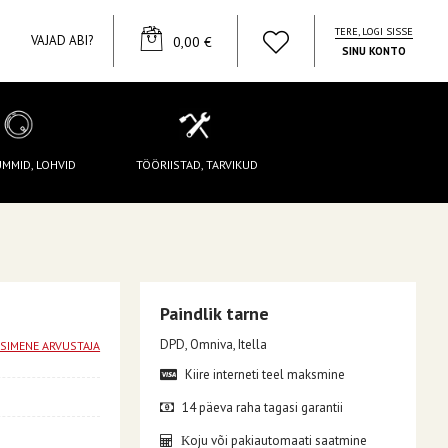
TERE, LOGI SISSE
YOUR CART
VAJAD ABI?
0,00 €
SINU KONTO
UMMID, LOHVID
TÖÖRIISTAD, TARVIKUD
Paindlik tarne
DPD, Omniva, Itella
ESIMENE ARVUSTAJA
Kiire interneti teel maksmine
14 päeva raha tagasi garantii
oju või pakiautomaati saatmine
K