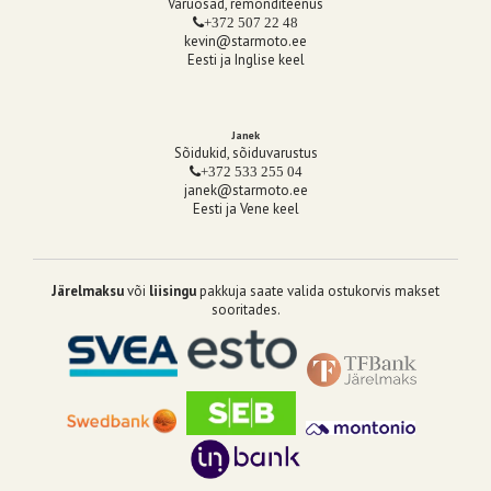
Varuosad, remonditeenus
+372 507 22 48
kevin@starmoto.ee
Eesti ja Inglise keel
Janek
Sõidukid, sõiduvarustus
+372 533 255 04
janek@starmoto.ee
Eesti ja Vene keel
Järelmaksu
või
liisingu
pakkuja saate valida ostukorvis makset
sooritades.