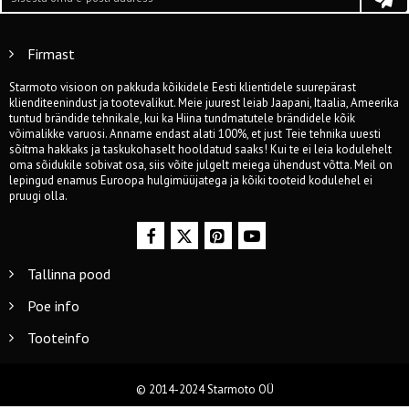
Firmast
Starmoto visioon on pakkuda kõikidele Eesti klientidele suurepärast
klienditeenindust ja tootevalikut. Meie juurest leiab Jaapani, Itaalia, Ameerika
tuntud brändide tehnikale, kui ka Hiina tundmatutele brändidele kõik
võimalikke varuosi. Anname endast alati 100%, et just Teie tehnika uuesti
sõitma hakkaks ja taskukohaselt hooldatud saaks! Kui te ei leia kodulehelt
oma sõidukile sobivat osa, siis võite julgelt meiega ühendust võtta. Meil on
lepingud enamus Euroopa hulgimüüjatega ja kõiki tooteid kodulehel ei
pruugi olla.
Tallinna pood
Poe info
Tooteinfo
© 2014-2024 Starmoto OÜ