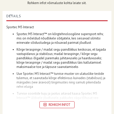
Rohkem infot võimaluste kohta leiate siit.
DETAILS
Sportec M5 Interact
Sportec M5 Interact™ on kõrgtehnoloogiline supersport rehv,
mis on mõeldud nõudlikele sõitjatele, kes seisavad silmitsi
erinevate sõiduoludega ja nõuavad parimat jõudlust
Kõrge teraspinge / madal segu paindlikkus keskosas, et tagada
vastupidavus ja stabiilsus; madal teraspinge / kõrge segu
paindlikkus õlgadel paremaks juhitavuseks ja haarduvuseks;
kõrge teraspinge / madal segu paindlikkus täis kallutamisel
maksimaalse toe ja täpsuse saavutamiseks
Uue Sportec M5 Interact™ turvise muster on ulatuslike testide
tulemus, et saavutada kõrge efektiivsus kuivades (stabiilsus) ja
märgades (vee äravool) tingimustes ning samuti pikendada
rehvi eluiga
Turvise soontide kuju ja jaotus aitavad kaasa Sportec M5
Interact™ üldisele jõudlusele, pakkudes väga tõhusat vee
äravoolu ja suurepärast paindlikkust
ROHKEM INFOT
Sisetoruseta (TL)