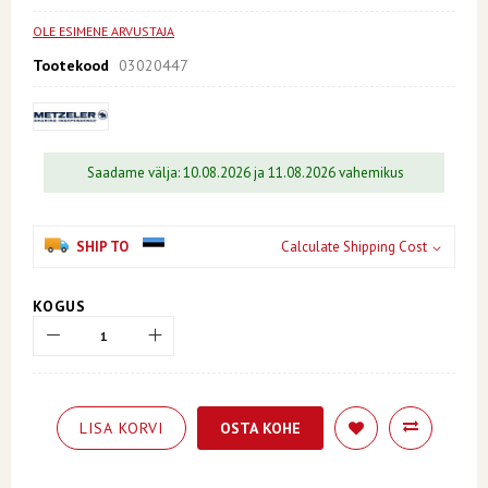
the
images
OLE ESIMENE ARVUSTAJA
gallery
Tootekood
03020447
Saadame välja: 10.08.2026 ja 11.08.2026 vahemikus
SHIP TO
Calculate Shipping Cost
KOGUS
LISA KORVI
OSTA KOHE