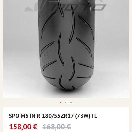
Skip
to
SPO M5 IN R 180/55ZR17 (73W)TL
the
beginning
158,00 €
168,00 €
of