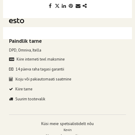
Kuumakse alates 7.84€, valides makseviisiks ESTO järelmaks.
Paindlik tarne
DPD, Omniva, Itella
Kiire interneti teel maksmine
14 päeva raha tagasi garantii
oju või pakiautomaati saatmine
K
Kiire tarne
Suurim tootevalik
Küsi meie spetsialistidelt nõu
Kevin