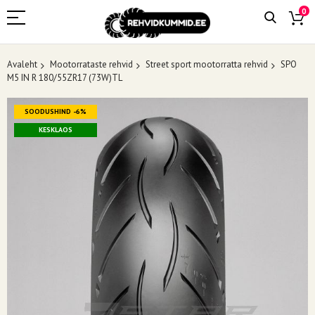
0
Avaleht
Mootorrataste rehvid
Street sport mootorratta rehvid
SPO
M5 IN R 180/55ZR17 (73W)TL
Skip
SOODUSHIND -6%
to
the
KESKLAOS
end
of
the
images
gallery