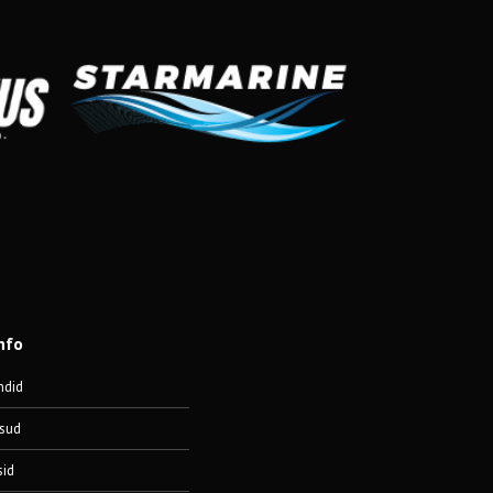
nfo
ndid
sud
sid