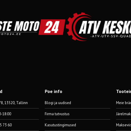
od
Poe info
Tootei
8, 13520, Tallinn
Blogi ja uudised
Meie brä
0-18:00
Firma tutvustus
Järelmak
55 73 60
Kasutustingimused
Maksevii