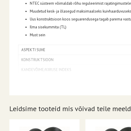
NTEC süsteem võimaldab rõhu reguleerimist rajatingimustele
Muudetud kesk- ja õlasegud maksimaalseks kuivhaarduvusek
Uus konstruktsioon koos seguarendusega tagab parema vastu
Ilma sisekummita (TL)
Must sein
ASPEKTI SUHE
KONSTRUKTSIOON
KANDEVÕIME/KIIRUSE INDEKS
PAIGUTUS
VELJE DIAMEETER
SEKTSIOONI LAIUS
Leidsime tooteid mis võivad teile meeld
REHVI SUURUS
MUSTER/MUDEL
SISSEKUMMITYÜP