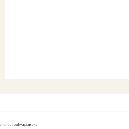
henenud roolivajutuseks