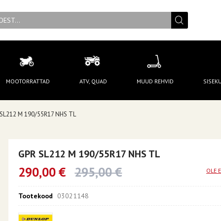
MOOTORRATTAD
ATV, QUAD
MUUD REHVID
SISEK
SL212 M 190/55R17 NHS TL
GPR SL212 M 190/55R17 NHS TL
290,00 €
295,00 €
OLE 
Tootekood
03021148