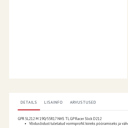
DETAILS
LISAINFO
ARVUSTUSED
GPR SL212 M 190/55R17 NHS TL GP Racer Slick D212
Võidusõidust tuletatud vormiprofiil kiireks pööramiseks ja vä