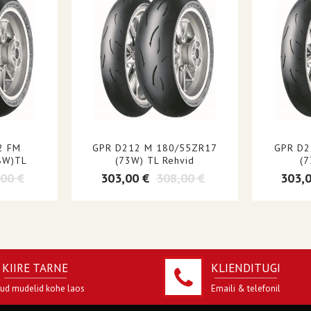
Keskpärane
NHS (ei ole ette nähtud maanteesõiduks)
Võidusõit
Üksik
Rehv
Must sein
2 FM
GPR D212 M 180/55ZR17
GPR D2
8W)TL
(73W) TL Rehvid
(7
00 €
303,00 €
308,00 €
303,
KIIRE TARNE
KLIENDITUGI
jud mudelid kohe laos
Emaili & telefonil