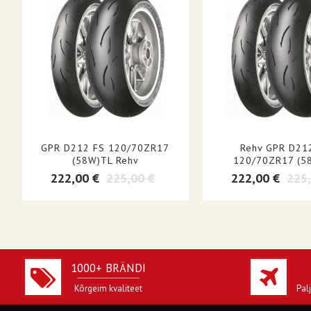
SEGU
OMADUSED
STIIL
ÜHIKUD
TOOTENIMI
KÜLJESEIN
GPR D212 FS 120/70ZR17
Rehv GPR D21
(58W)TL Rehv
120/70ZR17 (5
222,00 €
225,00 €
222,00 €
225,
1000+ BRÄNDI
Kõrgeim kvaliteet
Pal