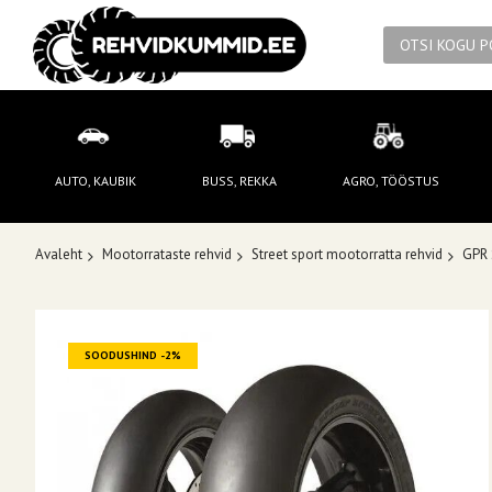
AUTO, KAUBIK
BUSS, REKKA
AGRO, TÖÖSTUS
Avaleht
Mootorrataste rehvid
Street sport mootorratta rehvid
GPR 
Skip
SOODUSHIND -2%
to
the
end
of
the
images
gallery