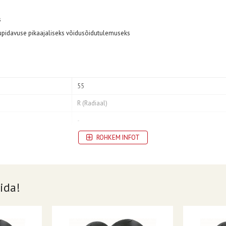
s
pidavuse pikaajaliseks võidusõidutulemuseks
55
R (Radiaal)
-
Tagumine
ROHKEM INFOT
17
190
ida!
190/55ZR17
GP Racer Slick D212
Ilma sisekummita