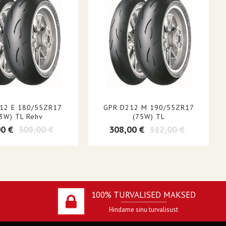
12 E 180/55ZR17
GPR D212 M 190/55ZR17
3W) TL Rehv
(75W) TL
00 €
308,00 €
308,00 €
312,00 €
100% TURVALISED MAKSED
Hindame sinu turvalisust