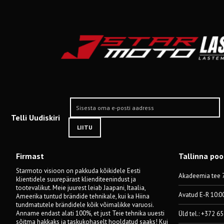
Telli Uudiskiri
LIITU
Firmast
Tallinna po
Starmoto visioon on pakkuda kõikidele Eesti
Akadeemia tee 7
klientidele suurepärast klienditeenindust ja
tootevalikut. Meie juurest leiab Jaapani, Itaalia,
Avatud E-R 10:0
Ameerika tuntud brändide tehnikale, kui ka Hiina
tundmatutele brändidele kõik võimalikke varuosi.
Anname endast alati 100%, et just Teie tehnika uuesti
Üld tel.: +372 6
sõitma hakkaks ja taskukohaselt hooldatud saaks! Kui