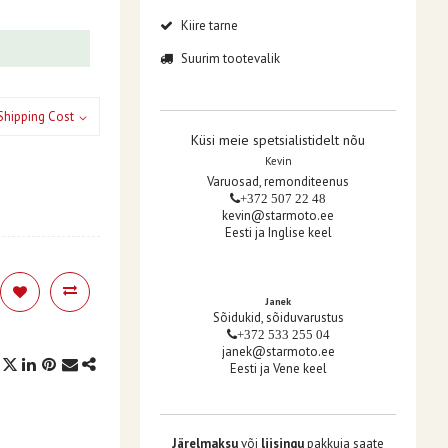
Kiire tarne
Suurim tootevalik
Shipping Cost
Küsi meie spetsialistidelt nõu
Kevin
Varuosad, remonditeenus
+372 507 22 48
kevin@starmoto.ee
Eesti ja Inglise keel
Janek
Sõidukid, sõiduvarustus
+372 533 255 04
janek@starmoto.ee
Eesti ja Vene keel
Järelmaksu
või
liisingu
pakkuja saate