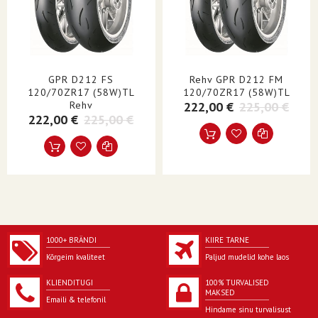
GPR D212 FS
Rehv GPR D212 FM
120/70ZR17 (58W)TL
120/70ZR17 (58W)TL
Rehv
222,00 €
225,00 €
222,00 €
225,00 €
1000+ BRÄNDI
KIIRE TARNE
Kõrgeim kvaliteet
Paljud mudelid kohe laos
KLIENDITUGI
100% TURVALISED
MAKSED
Emaili & telefonil
Hindame sinu turvalisust