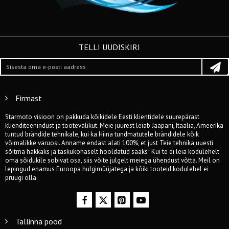
TELLI UUDISKIRI
Firmast
Starmoto visioon on pakkuda kõikidele Eesti klientidele suurepärast
klienditeenindust ja tootevalikut. Meie juurest leiab Jaapani, Itaalia, Ameerika
tuntud brändide tehnikale, kui ka Hiina tundmatutele brändidele kõik
võimalikke varuosi. Anname endast alati 100%, et just Teie tehnika uuesti
sõitma hakkaks ja taskukohaselt hooldatud saaks! Kui te ei leia kodulehelt
oma sõidukile sobivat osa, siis võite julgelt meiega ühendust võtta. Meil on
lepingud enamus Euroopa hulgimüüjatega ja kõiki tooteid kodulehel ei
pruugi olla.
Tallinna pood