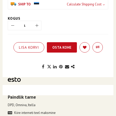
SHIP TO
Calculate Shipping Cost
KOGUS
LISA KORVI
OSTA KOHE
Kuumakse alates 11.23€, valides makseviisiks ESTO järelmaks.
Paindlik tarne
DPD, Omniva, Itella
Kiire interneti teel maksmine