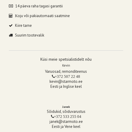
14 päeva raha tagasi garantii
oju või pakiautomaati saatmine
K
Kiire tarne
Suurim tootevalik
Küsi meie spetsialistidelt nõu
Kevin
Varuosad, remonditeenus
+372 507 22 48
kevin@starmoto.ee
Eesti ja Inglise keel
Janek
Sõidukid, sõiduvarustus
+372 533 255 04
janek@starmoto.ee
Eesti ja Vene keel