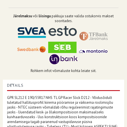
Järelmaksu
või
liisingu
pakkuja saate valida ostukorvis makset
sooritades.
Rohkem infot võimaluste kohta leiate siit.
DETAILS
GPR SL212 E 190/55R17 NHS TL GP Racer Slick D212 - Võidusõidult
tuletatud hallitusprofiil kiirema pööramise ja väiksema roolimisjõu
jaoks - NTEC süsteem võimaldab rõhu reguleerimist rajatingimuste
jaoks - Uuendatud kesk- ja õlakompositsioon maksimaalseks
kuivhaarduvuseks - Uus konstruktsioon koos kompositsioonide
arendamisega tagab paranenud vastupidavuse püsiva
võistlustulemuse jaoks - Tubeless (TL) - Must külgsein ASPEKTI SUHE: