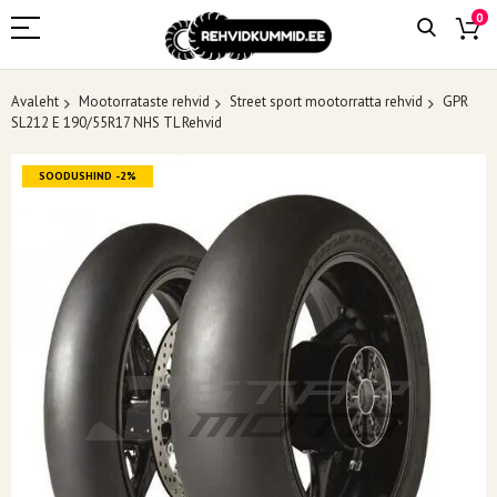
0
Avaleht
Mootorrataste rehvid
Street sport mootorratta rehvid
GPR
SL212 E 190/55R17 NHS TL Rehvid
Skip
SOODUSHIND -2%
to
the
end
of
the
images
gallery