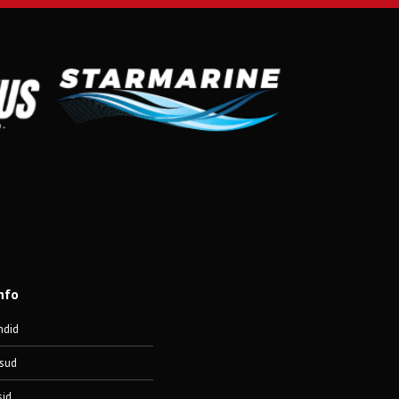
nfo
ndid
sud
sid