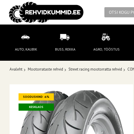
AUTO, KAUBIK
BUSS, REKKA
AGRO, TÖÖSTUS
Avaleht
Mootorrataste rehvid
Street racing mootorratta rehvid
CON
Skip
SOODUSHIND -6%
to
the
KESKLAOS
end
of
the
images
gallery