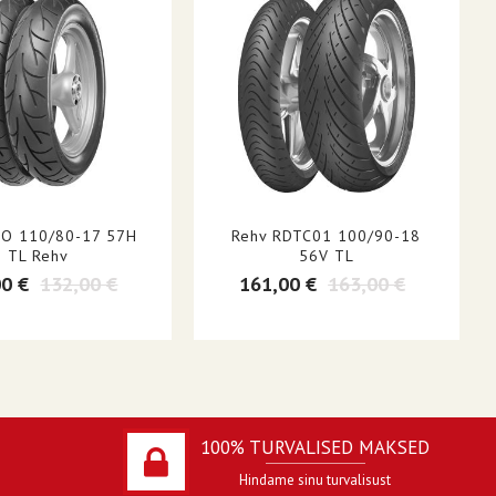
O 110/80-17 57H
Rehv RDTC01 100/90-18
TL Rehv
56V TL
00 €
132,00 €
161,00 €
163,00 €
100% TURVALISED MAKSED
Hindame sinu turvalisust