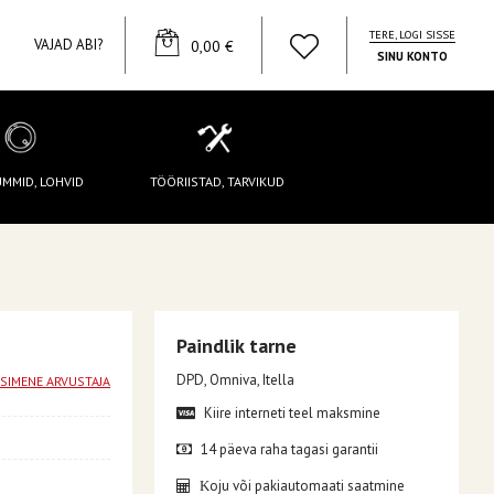
TERE, LOGI SISSE
YOUR CART
VAJAD ABI?
0,00 €
SINU KONTO
UMMID, LOHVID
TÖÖRIISTAD, TARVIKUD
Paindlik tarne
DPD, Omniva, Itella
ESIMENE ARVUSTAJA
Kiire interneti teel maksmine
14 päeva raha tagasi garantii
oju või pakiautomaati saatmine
K