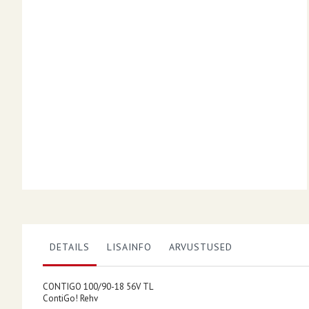
beginning
of
the
images
gallery
DETAILS
LISAINFO
ARVUSTUSED
CONTIGO 100/90-18 56V TL
ContiGo! Rehv