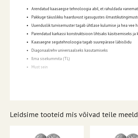
Arendatud kaasaegse tehnoloogia abil, et rahuldada vanema
Pakkuge täiuslikku haarduvust igasugustes ilmastikutingimust
Uuenduslik turvisemuster tagab ühtlase kulumise ja hea vee 
Parendatud karkassi konstruktsioon lihtsaks käsitsemiseks ja 
Kaasaegne segutehnoloogia tagab suurepärase läbisõidu
Diagonaalrehv universaalseks kasutamiseks
Ilma sisekummita (TL)
Must sein
Leidsime tooteid mis võivad teile meeld