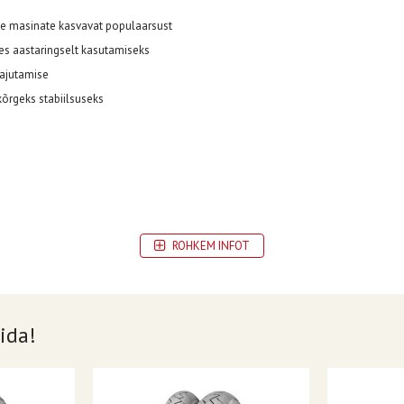
te masinate kasvavat populaarsust
es aastaringselt kasutamiseks
hajutamise
kõrgeks stabiilsuseks
ROHKEM INFOT
ida!