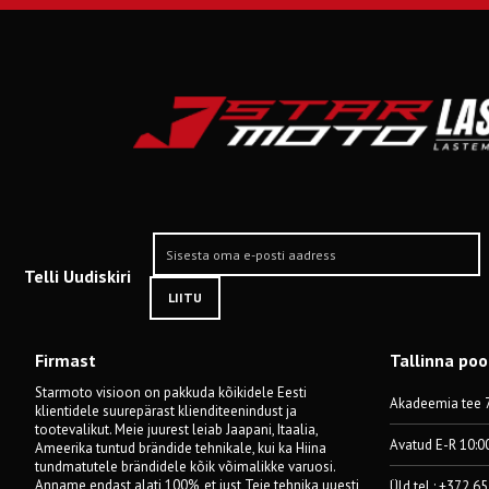
Telli Uudiskiri
LIITU
Firmast
Tallinna po
Starmoto visioon on pakkuda kõikidele Eesti
Akadeemia tee 7
klientidele suurepärast klienditeenindust ja
tootevalikut. Meie juurest leiab Jaapani, Itaalia,
Avatud E-R 10:0
Ameerika tuntud brändide tehnikale, kui ka Hiina
tundmatutele brändidele kõik võimalikke varuosi.
Anname endast alati 100%, et just Teie tehnika uuesti
Üld tel.: +372 6