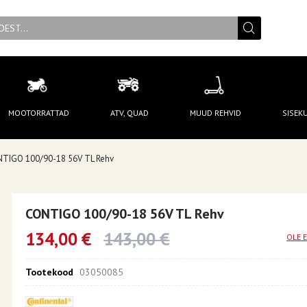
MOOTORRATTAD
ATV, QUAD
MUUD REHVID
SISEK
TIGO 100/90-18 56V TL Rehv
CONTIGO 100/90-18 56V TL Rehv
134,00 €
143,00 €
OLE 
Tootekood
03050085