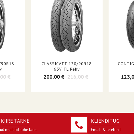
/90R18
CLASSICATT 120/90R18
CONTIG
v
65V TL Rehv
,00 €
200,00 €
216,00 €
123,
KIIRE TARNE
KLIENDITUGI
jud mudelid kohe laos
Emaili & telefonil