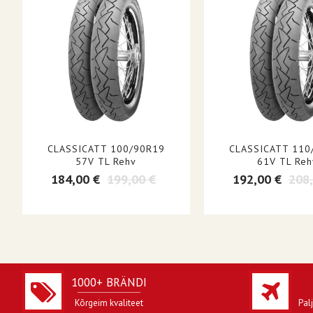
CLASSICATT 100/90R19
CLASSICATT 110
57V TL Rehv
61V TL Reh
184,00 €
199,00 €
192,00 €
208
1000+ BRÄNDI
Kõrgeim kvaliteet
Pal