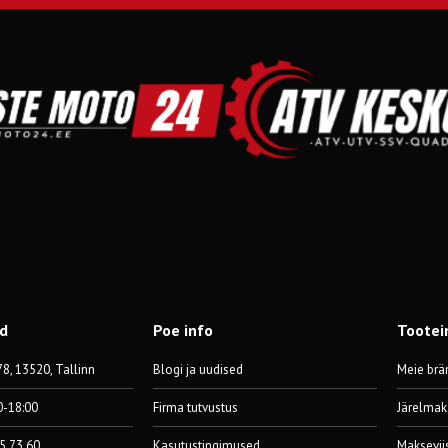
od
Poe info
Tootei
8, 13520, Tallinn
Blogi ja uudised
Meie brä
0-18:00
Firma tutvustus
Järelmak
55 73 60
Kasutustingimused
Maksevii