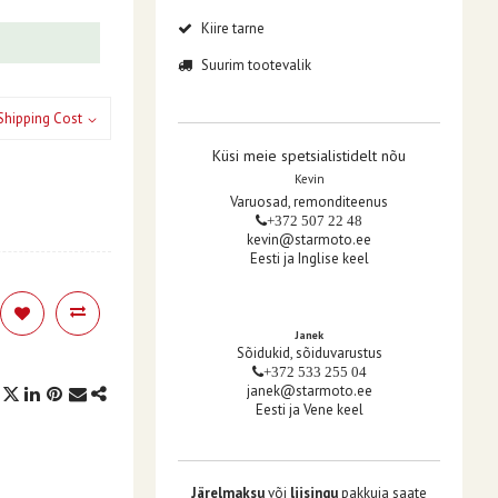
Kiire tarne
Suurim tootevalik
Shipping Cost
Küsi meie spetsialistidelt nõu
Kevin
Varuosad, remonditeenus
+372 507 22 48
kevin@starmoto.ee
Eesti ja Inglise keel
Janek
Sõidukid, sõiduvarustus
+372 533 255 04
janek@starmoto.ee
Eesti ja Vene keel
Järelmaksu
või
liisingu
pakkuja saate