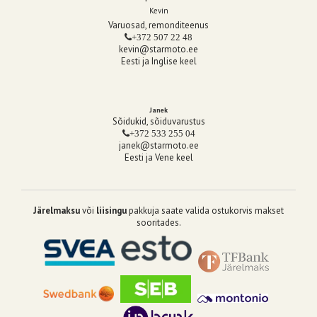
Kevin
Varuosad, remonditeenus
+372 507 22 48
kevin@starmoto.ee
Eesti ja Inglise keel
Janek
Sõidukid, sõiduvarustus
+372 533 255 04
janek@starmoto.ee
Eesti ja Vene keel
Järelmaksu
või
liisingu
pakkuja saate valida ostukorvis makset
sooritades.