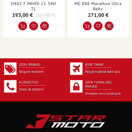
KÜLJESEIN
Must külgsein
D402 F MH90-21 54H
ME 888 Marathon Ultra
TL
Rehv
193,00 €
227,00 €
271,00 €
1000+ BRÄNDI
KIIRE TARNE
Kõrgeim kvaliteet
Paljud mudelid kohe laos
KLIENDITUGI
100% TURVALISED
MAKSED
Emaili & telefonil
Hindame sinu turvalisust