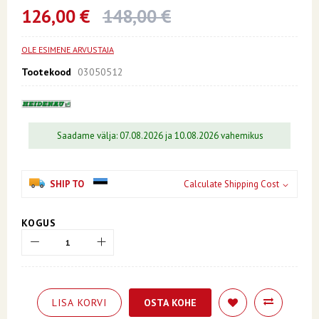
beginning
126,00 €
148,00 €
of
the
images
OLE ESIMENE ARVUSTAJA
gallery
Tootekood
03050512
Saadame välja: 07.08.2026 ja 10.08.2026 vahemikus
SHIP TO
Calculate Shipping Cost
KOGUS
LISA KORVI
OSTA KOHE