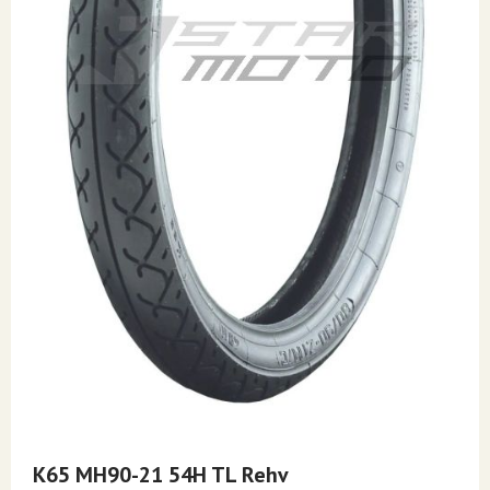
Skip
to
K65 MH90-21 54H TL Rehv
the