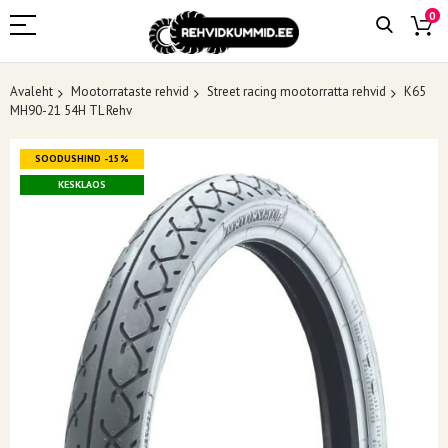
0
Avaleht
Mootorrataste rehvid
Street racing mootorratta rehvid
K65
MH90-21 54H TL Rehv
Skip
SOODUSHIND -15%
to
the
KESKLAOS
end
of
the
images
gallery