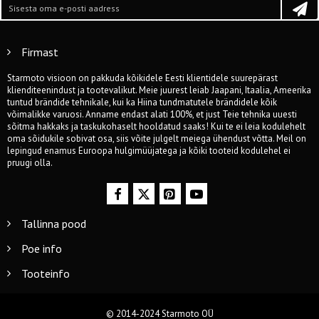
Firmast
Starmoto visioon on pakkuda kõikidele Eesti klientidele suurepärast
klienditeenindust ja tootevalikut. Meie juurest leiab Jaapani, Itaalia, Ameerika
tuntud brändide tehnikale, kui ka Hiina tundmatutele brändidele kõik
võimalikke varuosi. Anname endast alati 100%, et just Teie tehnika uuesti
sõitma hakkaks ja taskukohaselt hooldatud saaks! Kui te ei leia kodulehelt
oma sõidukile sobivat osa, siis võite julgelt meiega ühendust võtta. Meil on
lepingud enamus Euroopa hulgimüüjatega ja kõiki tooteid kodulehel ei
pruugi olla.
Tallinna pood
Poe info
Tooteinfo
© 2014-2024 Starmoto OÜ