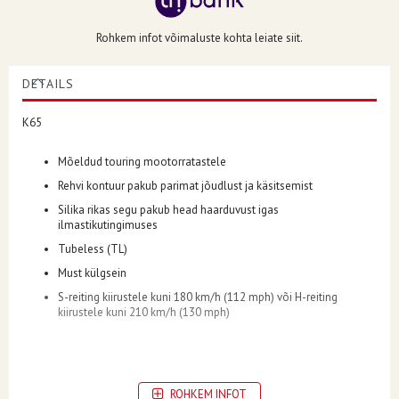
Rohkem infot võimaluste kohta leiate siit.
DETAILS
K65
Mõeldud touring mootorratastele
Rehvi kontuur pakub parimat jõudlust ja käsitsemist
Silika rikas segu pakub head haarduvust igas
ilmastikutingimuses
Tubeless (TL)
Must külgsein
S-reiting kiirustele kuni 180 km/h (112 mph) või H-reiting
kiirustele kuni 210 km/h (130 mph)
ROHKEM INFOT