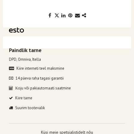
Kuumakse alates 7.68€, valides makseviisiks ESTO järelmaks.
Paindlik tarne
DPD, Omniva, Itella
Kiire interneti teel maksmine
14 päeva raha tagasi garantii
oju või pakiautomaati saatmine
K
Kiire tarne
Suurim tootevalik
Küsi meie spetsialistidelt nõu