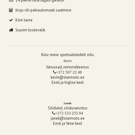
14 päeva raha tagasi garantii
oju või pakiautomaati saatmine
K
Kiire tarne
Suurim tootevalik
Küsi meie spetsialistidelt nõu
Kevin
Varuosad, remonditeenus
+372 507 22 48
kevin@starmoto.ee
Eesti ja Inglise keel
Janek
Sõidukid, sõiduvarustus
+372 533 255 04
janek@starmoto.ee
Eesti ja Vene keel