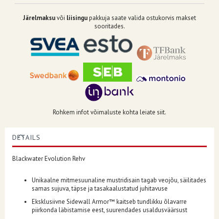
Järelmaksu
või
liisingu
pakkuja saate valida ostukorvis makset
sooritades.
Rohkem infot võimaluste kohta leiate siit.
DETAILS
Blackwater Evolution Rehv
Unikaalne mitmesuunaline mustridisain tagab veojõu, säilitades
samas sujuva, täpse ja tasakaalustatud juhitavuse
Eksklusiivne Sidewall Armor™ kaitseb tundlikku õlavarre
piirkonda läbistamise eest, suurendades usaldusväärsust