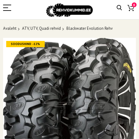
0
Avaleht
ATV, UTV, Quadi rehvid
Blackwater Evolution Rehv
Skip
SOODUSHIND -12%
to
the
end
of
the
images
gallery