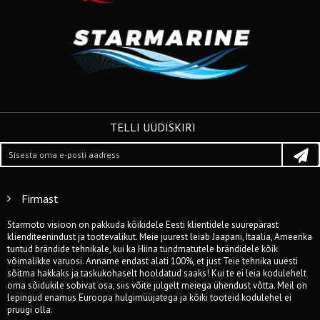
TELLI UUDISKIRI
Firmast
Starmoto visioon on pakkuda kõikidele Eesti klientidele suurepärast
klienditeenindust ja tootevalikut. Meie juurest leiab Jaapani, Itaalia, Ameerika
tuntud brändide tehnikale, kui ka Hiina tundmatutele brändidele kõik
võimalikke varuosi. Anname endast alati 100%, et just Teie tehnika uuesti
sõitma hakkaks ja taskukohaselt hooldatud saaks! Kui te ei leia kodulehelt
oma sõidukile sobivat osa, siis võite julgelt meiega ühendust võtta. Meil on
lepingud enamus Euroopa hulgimüüjatega ja kõiki tooteid kodulehel ei
pruugi olla.