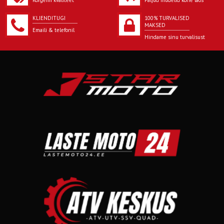
STANDARD
Pole sertifitseeritud kasutamiseks
KLIENDITUGI
100% TURVALISED
avalikel teedel (NHS)
MAKSED
Emaili & telefonil
Hindame sinu turvalisust