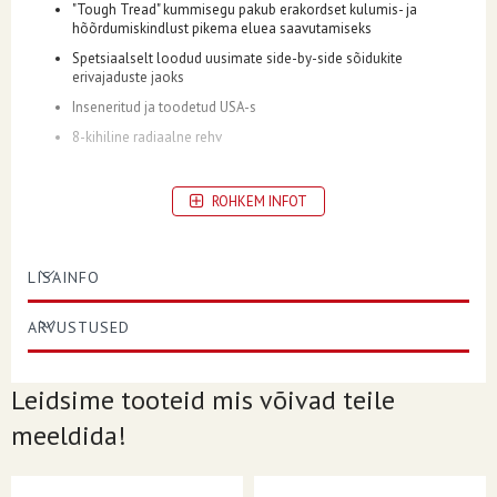
"Tough Tread" kummisegu pakub erakordset kulumis- ja
hõõrdumiskindlust pikema eluea saavutamiseks
Spetsiaalselt loodud uusimate side-by-side sõidukite
erivajaduste jaoks
Inseneritud ja toodetud USA-s
8-kihiline radiaalne rehv
ROHKEM INFOT
KONSTRUKTSIOON
R (Radiaal)
KOORMA/KIIRUSE INDEKS
96F
LISAINFO
KIHILISE HINNANG
8 kihti
ARVUSTUSED
POSITSIOON
Tagumine
VELJE DIAMEETER
14
Leidsime tooteid mis võivad teile
LÄBIMÕÕDU LAIUS
11
meeldida!
REHVI SUURUS
28 x 11-14
MUSTRI DISAIN/MUDEL
BLACKWATER EVOLUTION