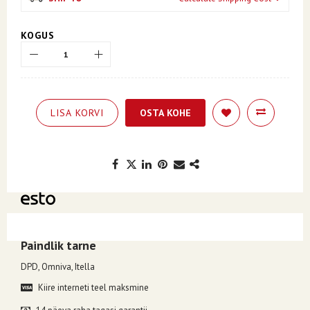
KOGUS
LISA KORVI
OSTA KOHE
Kuumakse alates 12.40€, valides makseviisiks ESTO järelmaks.
Paindlik tarne
DPD, Omniva, Itella
Kiire interneti teel maksmine