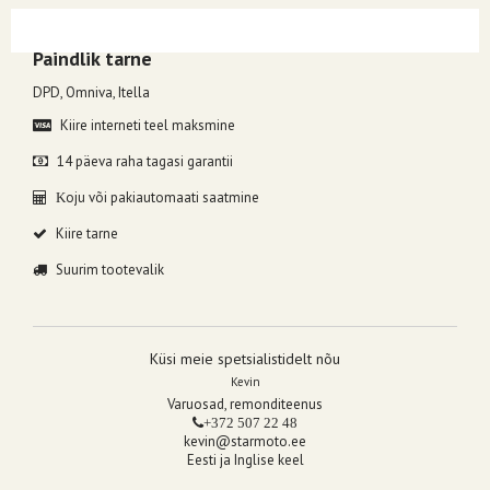
Kuumakse alates 7.10€, valides makseviisiks ESTO järelmaks.
Paindlik tarne
DPD, Omniva, Itella
Kiire interneti teel maksmine
14 päeva raha tagasi garantii
oju või pakiautomaati saatmine
K
Kiire tarne
Suurim tootevalik
Küsi meie spetsialistidelt nõu
Kevin
Varuosad, remonditeenus
+372 507 22 48
kevin@starmoto.ee
Eesti ja Inglise keel