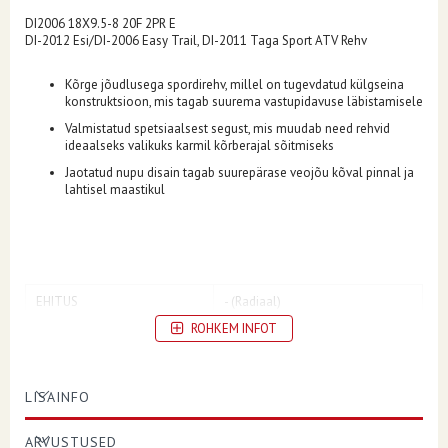
DI2006 18X9.5-8 20F 2PR E
DI-2012 Esi/DI-2006 Easy Trail, DI-2011 Taga Sport ATV Rehv
Kõrge jõudlusega spordirehv, millel on tugevdatud külgseina
konstruktsioon, mis tagab suurema vastupidavuse läbistamisele
Valmistatud spetsiaalsest segust, mis muudab need rehvid
ideaalseks valikuks karmil kõrberajal sõitmiseks
Jaotatud nupu disain tagab suurepärase veojõu kõval pinnal ja
lahtisel maastikul
EHITUS
- (Radiaal)
ROHKEM INFOT
KOORMUS/KIIRUSE INDEKS
20F
KIHILINE HINNANG
2 kihti
LISAINFO
ASEND
Taga
VELJE DIAMEETER
8
ARVUSTUSED