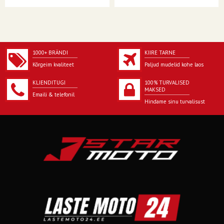
SOOVITATUD TÖÖRÕHK PSI
3.60
TOOTJA SOOVITATUD
8"
MAKSIMAALNE VELJELAISUS
TOOTJA SOOVITATUD
6"
MINIMAALNE VELJELAISUS
1000+ BRÄNDI
KIIRE TARNE
Kõrgeim kvaliteet
Paljud mudelid kohe laos
MAKSIMAALNE VÄÄRI SURVE
36
PSI
KLIENDITUGI
100% TURVALISED
MAKSED
SUUNAV PROTEKTORI
Ei
Emaili & telefonil
Hindame sinu turvalisust
MUSTER
STANDARD
Ei ole sertifitseeritud avalikel
teedel kasutamiseks (NHS)