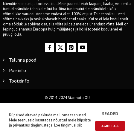
klienditeenindust ja tootevalikut. Meie juurest leiab Jaapani, Itaalia, Ameerika
tuntud brändide tehnikale, kui ka Hiina tundmatutele brändidele kõik
võimalikke varuosi. Anname endast alati 100%, et just Teie tehnika uuesti
sõitma hakkaks ja taskukohaselt hooldatud saaks! Kui te ei leia kodulehelt
oma sõidukile sobivat osa, siis võite julgelt meiega ühendust võtta. Meil on
lepingud enamus Euroopa hulgimüüjatega ja kõiki tooteid kodulehel ei
pruugi olla.
Tallinna pood
Poe info
Tooteinfo
© 2014-2024 Starmoto OÜ
SEADED
Küpsised aitavad pakkuda meil oma teenused.
Meie teenuseid kasutades nõustud meie küpsiste
ja privaatsus tingimustega.
Loe tingimusi siit
AGREE ALL
0