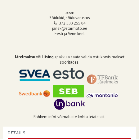
Janek
Sõidukid, sõiduvarustus
+372 533 255 04
janek@starmoto.ee
Eesti ja Vene keel
Järelmaksu
või
liisingu
pakkuja saate valida ostukorvis makset
sooritades.
Rohkem infot võimaluste kohta leiate siit.
DETAILS