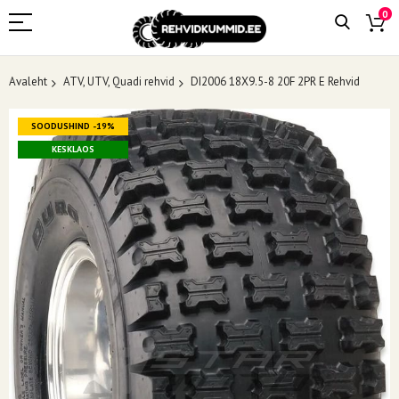
0
Avaleht
ATV, UTV, Quadi rehvid
DI2006 18X9.5-8 20F 2PR E Rehvid
Skip
SOODUSHIND -19%
to
the
KESKLAOS
end
of
the
images
gallery