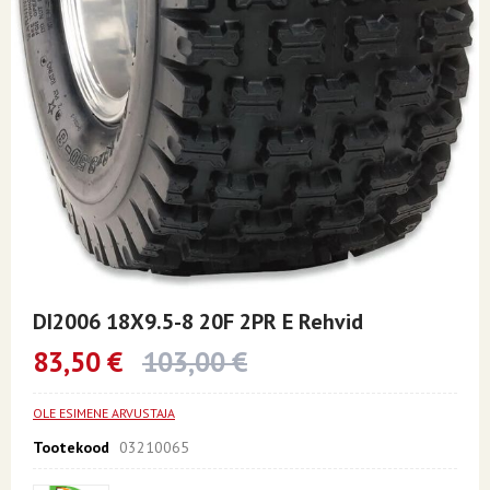
Skip
to
DI2006 18X9.5-8 20F 2PR E Rehvid
the
beginning
83,50 €
103,00 €
of
the
images
OLE ESIMENE ARVUSTAJA
gallery
Tootekood
03210065