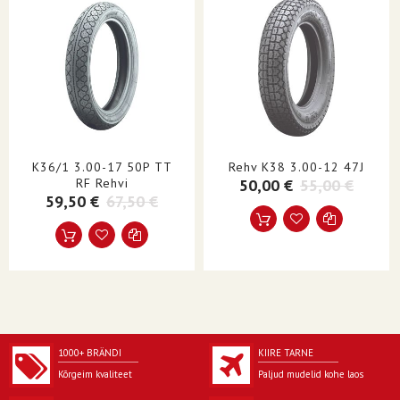
ÜHIKUD
Üksik
TOOTENIMI
Rehv
KÜLJESEIN
Must sein
K36/1 3.00-17 50P TT
Rehv K38 3.00-12 47J
RF Rehvi
50,00 €
55,00 €
59,50 €
67,50 €
1000+ BRÄNDI
KIIRE TARNE
Kõrgeim kvaliteet
Paljud mudelid kohe laos