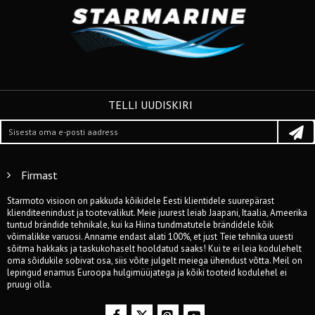
TELLI UUDISKIRI
Firmast
Starmoto visioon on pakkuda kõikidele Eesti klientidele suurepärast
klienditeenindust ja tootevalikut. Meie juurest leiab Jaapani, Itaalia, Ameerika
tuntud brändide tehnikale, kui ka Hiina tundmatutele brändidele kõik
võimalikke varuosi. Anname endast alati 100%, et just Teie tehnika uuesti
sõitma hakkaks ja taskukohaselt hooldatud saaks! Kui te ei leia kodulehelt
oma sõidukile sobivat osa, siis võite julgelt meiega ühendust võtta. Meil on
lepingud enamus Euroopa hulgimüüjatega ja kõiki tooteid kodulehel ei
pruugi olla.