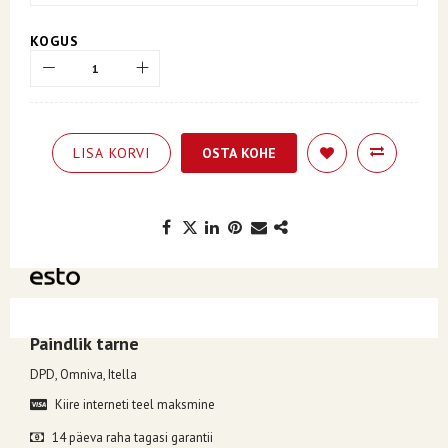
KOGUS
LISA KORVI
OSTA KOHE
Kuumakse alates 5.53€, valides makseviisiks ESTO järelmaks.
Paindlik tarne
DPD, Omniva, Itella
Kiire interneti teel maksmine
14 päeva raha tagasi garantii