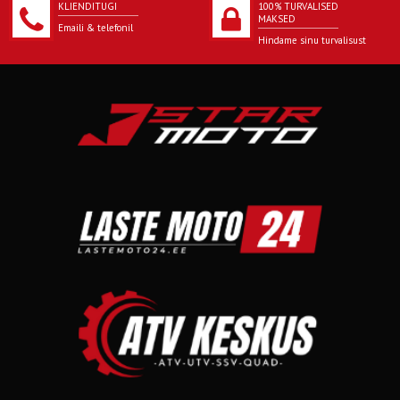
KLIENDITUGI
100% TURVALISED
MAKSED
Emaili & telefonil
Hindame sinu turvalisust