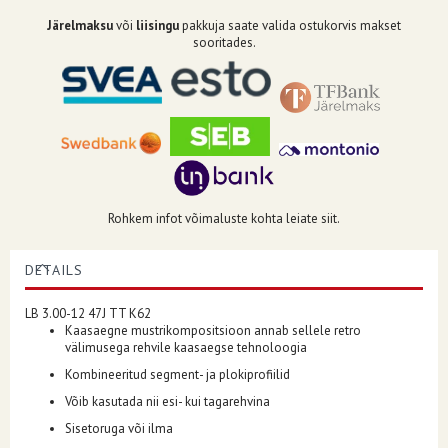
Järelmaksu
või
liisingu
pakkuja saate valida ostukorvis makset
sooritades.
Rohkem infot võimaluste kohta leiate siit.
DETAILS
LB 3.00-12 47J TT K62
Kaasaegne mustrikompositsioon annab sellele retro
välimusega rehvile kaasaegse tehnoloogia
Kombineeritud segment- ja plokiprofiilid
Võib kasutada nii esi- kui tagarehvina
Sisetoruga või ilma