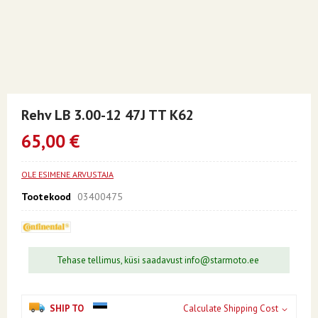
Skip
to
Rehv LB 3.00-12 47J TT K62
the
beginning
65,00 €
of
the
images
OLE ESIMENE ARVUSTAJA
gallery
Tootekood
03400475
Tehase tellimus, küsi saadavust info@starmoto.ee
SHIP TO
Calculate Shipping Cost