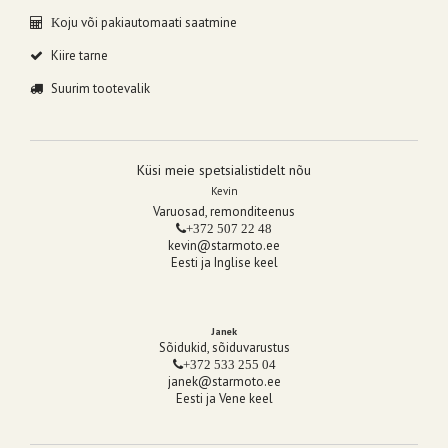
oju või pakiautomaati saatmine
K
Kiire tarne
Suurim tootevalik
Küsi meie spetsialistidelt nõu
Kevin
Varuosad, remonditeenus
+372 507 22 48
kevin@starmoto.ee
Eesti ja Inglise keel
Janek
Sõidukid, sõiduvarustus
+372 533 255 04
janek@starmoto.ee
Eesti ja Vene keel