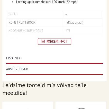
J-reitinguga kiirustele kuni 100 km/h (62 mph)
SUHE
-
KONSTRUKTSIOON
- (Diagonaal)
KOORMUS/KIIRUSINDEKS
47J
ASEND
Esi
ROHKEM INFOT
VELJE DIAMEETER
12
LÕIKELAISUS
3.00
LISAINFO
REHVI SUURUS
3.00-12
ARVUSTUSED
MUSTER/MUDEL
LB
TÜÜP
Sisetoruga
Leidsime tooteid mis võivad teile
TURUSEGMENT
Scooter
meeldida!
OMADUSED
E-sertifitseeritud
STIIL
Scooter|Tuuri