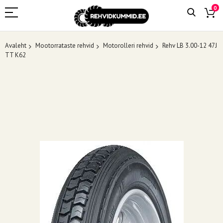
0
Avaleht
Mootorrataste rehvid
Motorolleri rehvid
Rehv LB 3.00-12 47J
TT K62
Skip
to
the
end
of
the
images
gallery