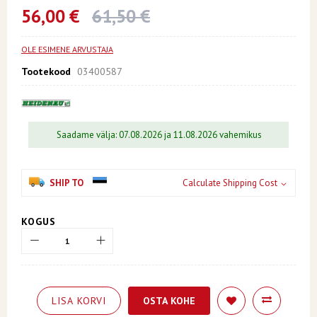
beginning
56,00 €
61,50 €
of
the
images
OLE ESIMENE ARVUSTAJA
gallery
Tootekood
03400587
Saadame välja: 07.08.2026 ja 11.08.2026 vahemikus
SHIP TO
Calculate Shipping Cost
KOGUS
LISA KORVI
OSTA KOHE