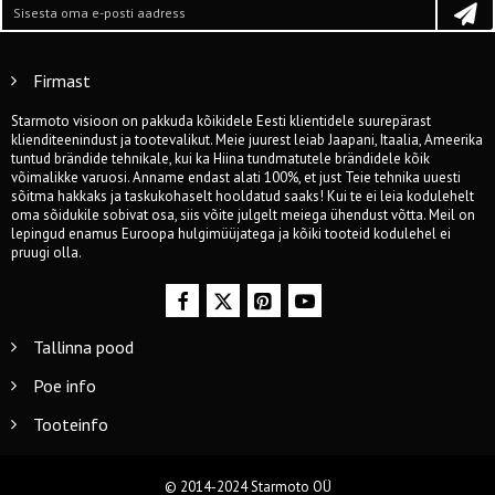
Firmast
Starmoto visioon on pakkuda kõikidele Eesti klientidele suurepärast
klienditeenindust ja tootevalikut. Meie juurest leiab Jaapani, Itaalia, Ameerika
tuntud brändide tehnikale, kui ka Hiina tundmatutele brändidele kõik
võimalikke varuosi. Anname endast alati 100%, et just Teie tehnika uuesti
sõitma hakkaks ja taskukohaselt hooldatud saaks! Kui te ei leia kodulehelt
oma sõidukile sobivat osa, siis võite julgelt meiega ühendust võtta. Meil on
lepingud enamus Euroopa hulgimüüjatega ja kõiki tooteid kodulehel ei
pruugi olla.
Tallinna pood
Poe info
Tooteinfo
© 2014-2024 Starmoto OÜ