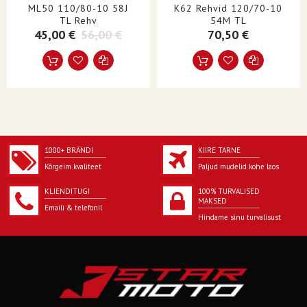
ML50 110/80-10 58J
K62 Rehvid 120/70-10
KÜLGPANEEL
Must külgsein
TL Rehv
54M TL
45,00 €
56,00 €
70,50 €
1000+ BRÄNDI
KIIRE TARNE
Kõrgeim kvaliteet
Paljud mudelid kohe laos
KLIENDITUGI
100% TURVALISED
MAKSED
Emaili & telefonil
Hindame sinu turvalisust