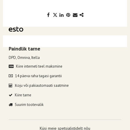
Kuumakse alates 4.76€, valides makseviisiks ESTO järelmaks.
Paindlik tarne
DPD, Omniva, Itella
Kiire interneti teel maksmine
14 päeva raha tagasi garantii
oju või pakiautomaati saatmine
K
Kiire tarne
Suurim tootevalik
Küsi meie spetsialistidelt nõu