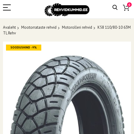
0
Avaleht
Mootorrataste rehvid
Motorolleri rehvid
K58 110/80-10 63M
TL Rehv
Skip
SOODUSHIND -9%
to
the
end
of
the
images
gallery