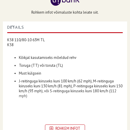
Rohkem infot võimaluste kohta leiate siit.
DETAILS
K58 110/80-10 63M TL
K58
Kõikjal kasutamiseks mõeldud rehv
Toruga (TT) või toruta (TL)
Must külgsein
J-reitinguga kiiruseks kuni 100 km/h (62 mph), M-reitinguga
kiiruseks kuni 130 km/h (81 mph), P-reitinguga kiiruseks kuni 150
km/h (93 mph), või S-reitinguga kiiruseks kuni 180 km/h (112
mph)
SUHTEARV
ROHKEM INFOT
80