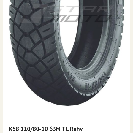
Skip
to
K58 110/80-10 63M TL Rehv
the