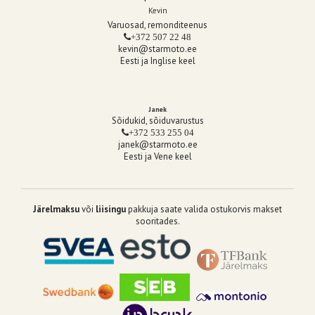
Kevin
Varuosad, remonditeenus
+372 507 22 48
kevin@starmoto.ee
Eesti ja Inglise keel
Janek
Sõidukid, sõiduvarustus
+372 533 255 04
janek@starmoto.ee
Eesti ja Vene keel
Järelmaksu
või
liisingu
pakkuja saate valida ostukorvis makset
sooritades.