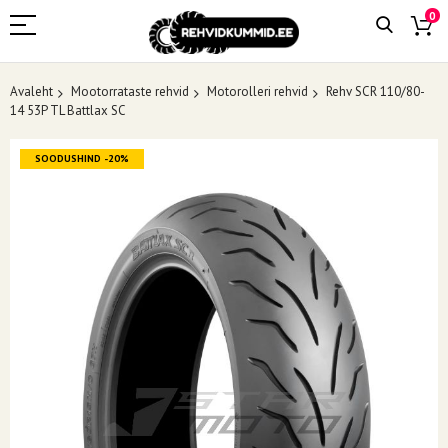
0
Avaleht
Mootorrataste rehvid
Motorolleri rehvid
Rehv SCR 110/80-
14 53P TL Battlax SC
Skip
SOODUSHIND -20%
to
the
end
of
the
images
gallery