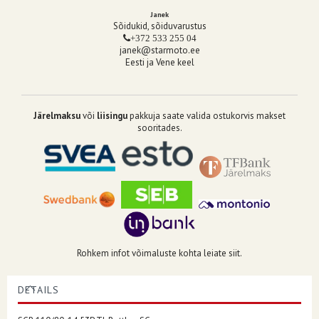
Janek
Sõidukid, sõiduvarustus
+372 533 255 04
janek@starmoto.ee
Eesti ja Vene keel
Järelmaksu
või
liisingu
pakkuja saate valida ostukorvis makset
sooritades.
Rohkem infot võimaluste kohta leiate siit.
DETAILS