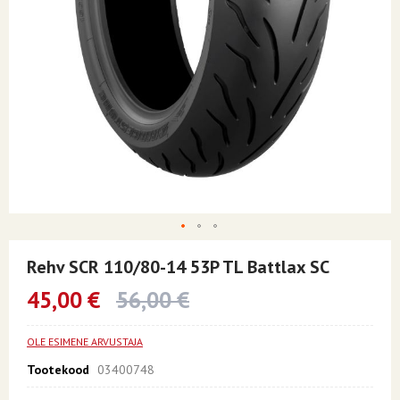
Skip
to
Rehv SCR 110/80-14 53P TL Battlax SC
the
beginning
45,00 €
56,00 €
of
the
images
OLE ESIMENE ARVUSTAJA
gallery
Tootekood
03400748