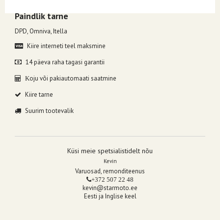
Paindlik tarne
DPD, Omniva, Itella
Kiire interneti teel maksmine
14 päeva raha tagasi garantii
oju või pakiautomaati saatmine
K
Kiire tarne
Suurim tootevalik
Küsi meie spetsialistidelt nõu
Kevin
Varuosad, remonditeenus
+372 507 22 48
kevin@starmoto.ee
Eesti ja Inglise keel