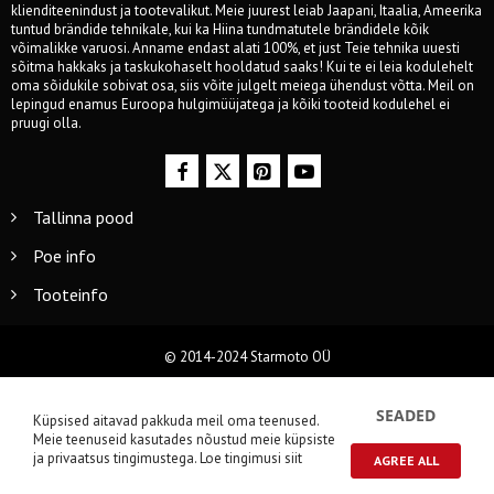
klienditeenindust ja tootevalikut. Meie juurest leiab Jaapani, Itaalia, Ameerika
tuntud brändide tehnikale, kui ka Hiina tundmatutele brändidele kõik
võimalikke varuosi. Anname endast alati 100%, et just Teie tehnika uuesti
sõitma hakkaks ja taskukohaselt hooldatud saaks! Kui te ei leia kodulehelt
oma sõidukile sobivat osa, siis võite julgelt meiega ühendust võtta. Meil on
lepingud enamus Euroopa hulgimüüjatega ja kõiki tooteid kodulehel ei
pruugi olla.
Tallinna pood
Poe info
Tooteinfo
© 2014-2024 Starmoto OÜ
SEADED
Küpsised aitavad pakkuda meil oma teenused.
Meie teenuseid kasutades nõustud meie küpsiste
ja privaatsus tingimustega.
Loe tingimusi siit
AGREE ALL
0