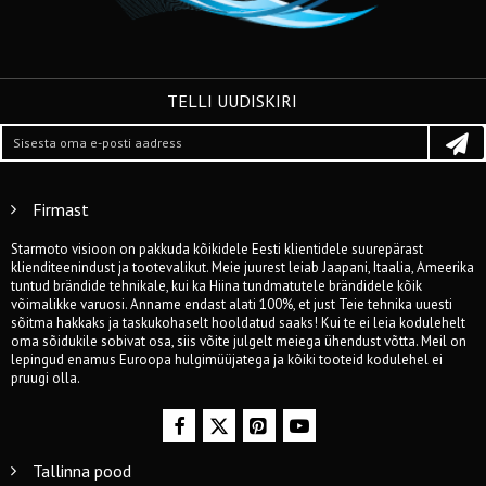
TELLI UUDISKIRI
Firmast
Starmoto visioon on pakkuda kõikidele Eesti klientidele suurepärast
klienditeenindust ja tootevalikut. Meie juurest leiab Jaapani, Itaalia, Ameerika
tuntud brändide tehnikale, kui ka Hiina tundmatutele brändidele kõik
võimalikke varuosi. Anname endast alati 100%, et just Teie tehnika uuesti
sõitma hakkaks ja taskukohaselt hooldatud saaks! Kui te ei leia kodulehelt
oma sõidukile sobivat osa, siis võite julgelt meiega ühendust võtta. Meil on
lepingud enamus Euroopa hulgimüüjatega ja kõiki tooteid kodulehel ei
pruugi olla.
Tallinna pood