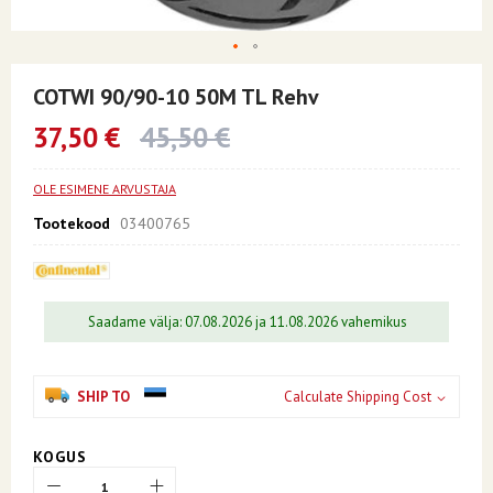
Skip
to
COTWI 90/90-10 50M TL Rehv
the
beginning
37,50 €
45,50 €
of
the
images
OLE ESIMENE ARVUSTAJA
gallery
Tootekood
03400765
Saadame välja: 07.08.2026 ja 11.08.2026 vahemikus
SHIP TO
Calculate Shipping Cost
KOGUS