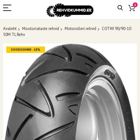
0
Avaleht
Mootorrataste rehvid
Motorolleri rehvid
COTWI 90/90-10
50M TL Rehv
Skip
SOODUSHIND -18%
to
the
end
of
the
images
gallery