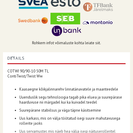
Rohkem infot võimaluste kohta leiate siit.
DETAILS
COTWI 90/90-10 50M TL
ContiTwist/Twist Ww
Kaasaegne kõikjalinnarehv linnatänavatele ja maanteedele
Uuenduslik segu tehnoloogia tagab pika eluea ja suurepärase
haarduvuse nii märgadel kui ka kuivadel teedel
Suurepärane stabiilsus ja väga täpne käsitsemine
Uus karkass, mis on välja töötatud isegi suure mahutavusega
rollerite jaoks
Uus servamuster, mis näeb hea välja isegi näituserolleritel