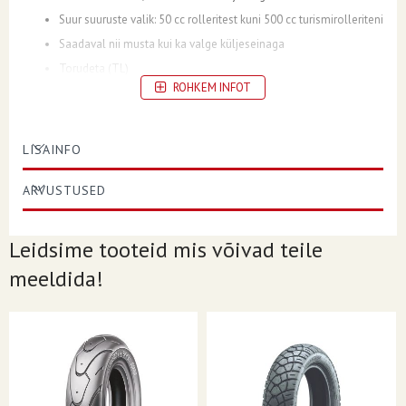
Suur suuruste valik: 50 cc rolleritest kuni 500 cc turismirolleriteni
Saadaval nii musta kui ka valge küljeseinaga
Torudeta (TL)
ROHKEM INFOT
LISAINFO
ASPEKTI SUHE
90
ARVUSTUSED
KONSTRUKTSIOON
- (Diagonaal)
KOORMUS/KIIRUS INDEKS
50M
Leidsime tooteid mis võivad teile
POSITSIOON
Eesmine
meeldida!
VELJE LÄBIMÕÕT
10
SEKTSIOONI LAIUS
90
REHVI SUURUS
90/90-10
MUSTER/MUDEL
ContiTwist