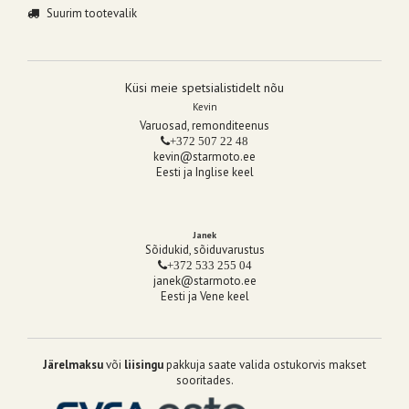
Suurim tootevalik
Küsi meie spetsialistidelt nõu
Kevin
Varuosad, remonditeenus
+372 507 22 48
kevin@starmoto.ee
Eesti ja Inglise keel
Janek
Sõidukid, sõiduvarustus
+372 533 255 04
janek@starmoto.ee
Eesti ja Vene keel
Järelmaksu
või
liisingu
pakkuja saate valida ostukorvis makset
sooritades.