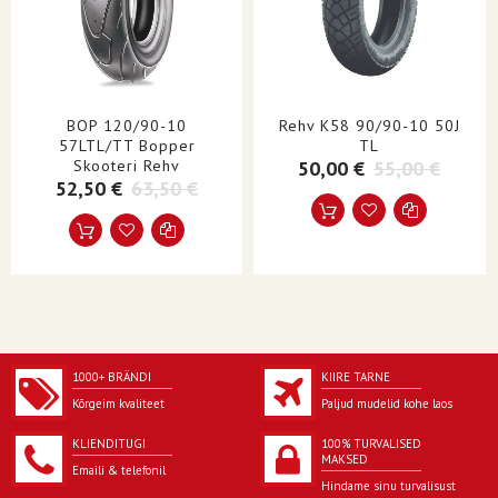
TORUTÜÜP
Torudeta
TURUSEGMENT
Roller
OMADUSED
E-märgistatud
BOP 120/90-10
Rehv K58 90/90-10 50J
STIIL
Roller|Tänav
57LTL/TT Bopper
TL
ÜHIKUD
Kumbki
Skooteri Rehv
50,00 €
55,00 €
52,50 €
63,50 €
TOOTENIMI
Rehv
KÜLJESEIN
Must sein
1000+ BRÄNDI
KIIRE TARNE
Kõrgeim kvaliteet
Paljud mudelid kohe laos
KLIENDITUGI
100% TURVALISED
MAKSED
Emaili & telefonil
Hindame sinu turvalisust