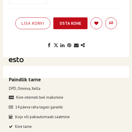
LISA KORVI
OSTA KOHE
Kuumakse alates 6.38€, valides makseviisiks ESTO järelmaks.
Paindlik tarne
DPD, Omniva, Itella
Kiire interneti teel maksmine
14 päeva raha tagasi garantii
oju või pakiautomaati saatmine
K
Kiire tarne