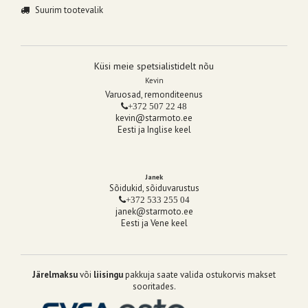
Suurim tootevalik
Küsi meie spetsialistidelt nõu
Kevin
Varuosad, remonditeenus
+372 507 22 48
kevin@starmoto.ee
Eesti ja Inglise keel
Janek
Sõidukid, sõiduvarustus
+372 533 255 04
janek@starmoto.ee
Eesti ja Vene keel
Järelmaksu
või
liisingu
pakkuja saate valida ostukorvis makset
sooritades.