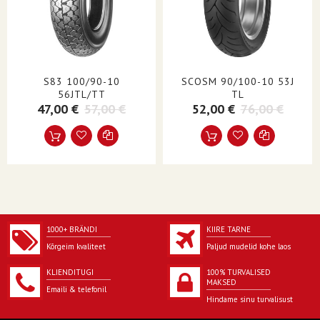
TUBE TYPE
Tubeless
MARKET SEGMENT
Scooter
FEATURES
E-marked
S83 100/90-10
SCOSM 90/100-10 53J
STYLE
Scooter| Street
56JTL/TT
TL
47,00 €
57,00 €
52,00 €
76,00 €
UNITS
Each
PRODUCT NAME
Tire
SIDEWALL
Blackwall
1000+ BRÄNDI
KIIRE TARNE
Kõrgeim kvaliteet
Paljud mudelid kohe laos
KLIENDITUGI
100% TURVALISED
MAKSED
Emaili & telefonil
Hindame sinu turvalisust