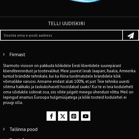
TELLI UUDISKIRI
Firmast
Starmoto visioon on pakkuda kõikidele Eesti klientidele suurepärast
klienditeenindust ja tootevalikut. Meie juurest leiab Jaapani, Itaalia, Ameerika
tuntud brändide tehnikale, kui ka Hiina tundmatutele brändidele kõik
võimalikke varuosi. Anname endast alati 100%, et just Teie tehnika uuesti
sõitma hakkaks ja taskukohaselt hooldatud saaks! Kui te ei leia kodulehelt
oma sõidukile sobivat osa, siis võite julgelt meiega ühendust võtta. Meil on
lepingud enamus Euroopa hulgimüüjatega ja kõiki tooteid kodulehel ei
pruugi olla.
Tallinna pood