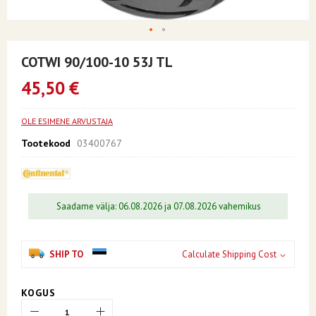
Skip
to
COTWI 90/100-10 53J TL
the
beginning
45,50 €
of
the
images
OLE ESIMENE ARVUSTAJA
gallery
Tootekood
03400767
Saadame välja: 06.08.2026 ja 07.08.2026 vahemikus
SHIP TO
Calculate Shipping Cost
KOGUS