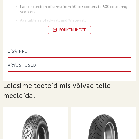
Large selection of sizes: from 50 cc scooters to 500 cc touring
scooters
Available as Blackwall and Whitewall
Tubeless (TL)
ROHKEM INFOT
LISAINFO
ASPECT RATIO
100
ARVUSTUSED
CONSTRUCTION
- (Bias)
Leidsime tooteid mis võivad teile
LOAD/SPEED INDEX
53J
meeldida!
POSITION
Front
RIM DIAMETER
10
SECTION WIDTH
90
TIRE SIZE
90/100-10
TREAD PATTERN/MODEL
ContiTwist