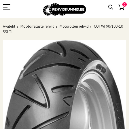
0
Avaleht
Mootorrataste rehvid
Motorolleri rehvid
COTWI 90/100-10
53J TL
Skip
to
the
end
of
the
images
gallery