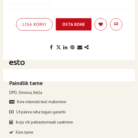
LISA KORVI
OSTA KOHE
Kuumakse alates 7.73€, valides makseviisiks ESTO järelmaks.
Paindlik tarne
DPD, Omniva, Itella
Kiire interneti teel maksmine
14 päeva raha tagasi garantii
oju või pakiautomaati saatmine
K
Kiire tarne