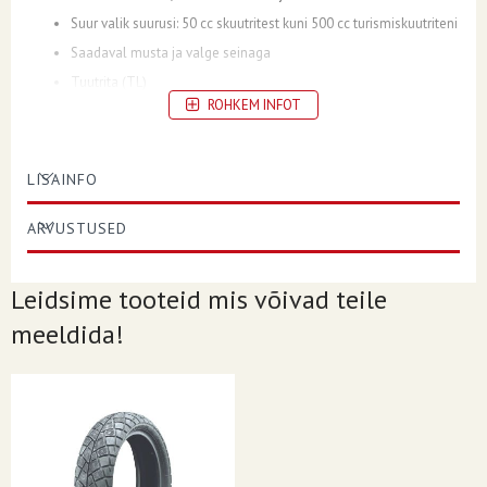
Suur valik suurusi: 50 cc skuutritest kuni 500 cc turismiskuutriteni
Saadaval musta ja valge seinaga
Tuutrita (TL)
ROHKEM INFOT
LISAINFO
SUHTARV
70
ARVUSTUSED
KONSTRUKTSIOON
- (Bias)
KOORMUS/KIIRUSE INDEKS
54L
Leidsime tooteid mis võivad teile
ASUKOHT
Esi
meeldida!
VELJE DIAMEETER
10
SEKTSIOONI LAIUS
120
REEHV SUURUS
120/70-10
PROTEKTORI MUSTER/MUDEL
ContiTwist