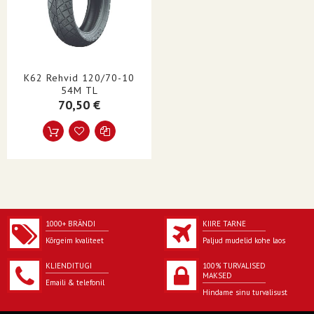
TORU TÜÜP
Tuutrita
TURU SEGMENT
Skuuter
OMADUSED
E-märgistatud
K62 Rehvid 120/70-10
STIIL
Skuuter| Tänav
54M TL
70,50 €
ÜHIKUD
Kumbki
TOOTE NIMI
Rehv
KÜLJESEIN
Must sein
1000+ BRÄNDI
KIIRE TARNE
Kõrgeim kvaliteet
Paljud mudelid kohe laos
KLIENDITUGI
100% TURVALISED
MAKSED
Emaili & telefonil
Hindame sinu turvalisust