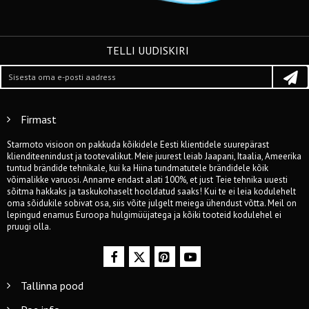
TELLI UUDISKIRI
Firmast
Starmoto visioon on pakkuda kõikidele Eesti klientidele suurepärast
klienditeenindust ja tootevalikut. Meie juurest leiab Jaapani, Itaalia, Ameerika
tuntud brändide tehnikale, kui ka Hiina tundmatutele brändidele kõik
võimalikke varuosi. Anname endast alati 100%, et just Teie tehnika uuesti
sõitma hakkaks ja taskukohaselt hooldatud saaks! Kui te ei leia kodulehelt
oma sõidukile sobivat osa, siis võite julgelt meiega ühendust võtta. Meil on
lepingud enamus Euroopa hulgimüüjatega ja kõiki tooteid kodulehel ei
pruugi olla.
Tallinna pood