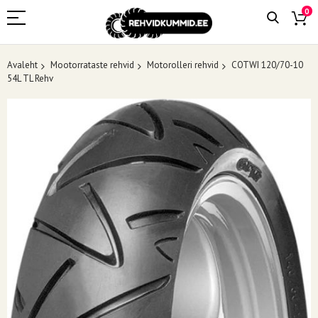
0
Avaleht
Mootorrataste rehvid
Motorolleri rehvid
COTWI 120/70-10
54L TL Rehv
Skip
to
the
end
of
the
images
gallery