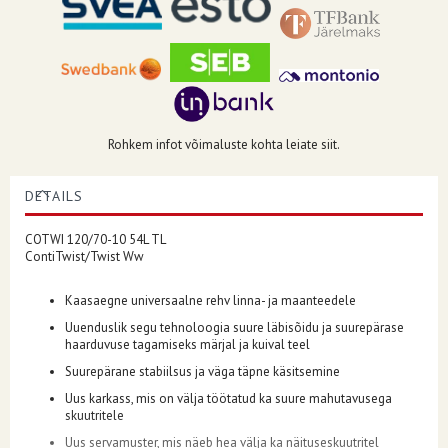
Rohkem infot võimaluste kohta leiate siit.
DETAILS
COTWI 120/70-10 54L TL
ContiTwist/Twist Ww
Kaasaegne universaalne rehv linna- ja maanteedele
Uuenduslik segu tehnoloogia suure läbisõidu ja suurepärase
haarduvuse tagamiseks märjal ja kuival teel
Suurepärane stabiilsus ja väga täpne käsitsemine
Uus karkass, mis on välja töötatud ka suure mahutavusega
skuutritele
Uus servamuster, mis näeb hea välja ka näituseskuutritel