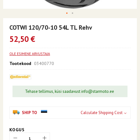
Skip
to
COTWI 120/70-10 54L TL Rehv
the
beginning
52,50 €
of
the
images
OLE ESIMENE ARVUSTAJA
gallery
Tootekood
03400770
Tehase tellimus, küsi saadavust info@starmoto.ee
SHIP TO
Calculate Shipping Cost
KOGUS