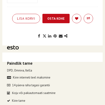
LISA KORVI
OSTA KOHE
Kuumakse alates 8.93€, valides makseviisiks ESTO järelmaks.
Paindlik tarne
DPD, Omniva, Itella
Kiire interneti teel maksmine
14 päeva raha tagasi garantii
oju või pakiautomaati saatmine
K
Kiire tarne