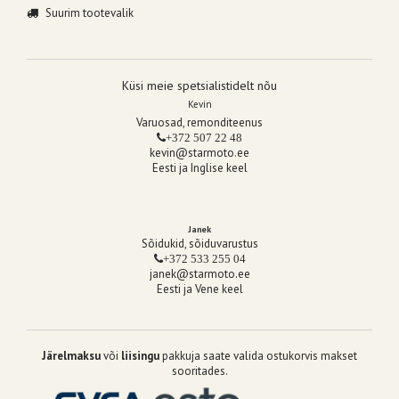
Suurim tootevalik
Küsi meie spetsialistidelt nõu
Kevin
Varuosad, remonditeenus
+372 507 22 48
kevin@starmoto.ee
Eesti ja Inglise keel
Janek
Sõidukid, sõiduvarustus
+372 533 255 04
janek@starmoto.ee
Eesti ja Vene keel
Järelmaksu
või
liisingu
pakkuja saate valida ostukorvis makset
sooritades.