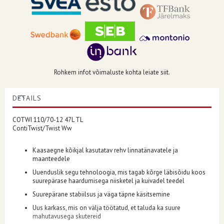
Rohkem infot võimaluste kohta leiate siit.
DETAILS
COTWI 110/70-12 47L TL
ContiTwist/Twist Ww
Kaasaegne kõikjal kasutatav rehv linnatänavatele ja
maanteedele
Uuenduslik segu tehnoloogia, mis tagab kõrge läbisõidu koos
suurepärase haardumisega niisketel ja kuivadel teedel
Suurepärane stabiilsus ja väga täpne käsitsemine
Uus karkass, mis on välja töötatud, et taluda ka suure
mahutavusega skutereid