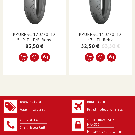
TURVISEMUSTER/MUDEL
ContiTwist
TORUTÜÜP
Sisekummita
TURUSEGMENT
Skuter
PPURESC 120/70-12
PPURESC 110/70-12
OMADUSED
E-maatähis
51P TL F/R Rehv
47L TL Rehv
83,50 €
52,50 €
63,50 €
STIIL
Skuter| Tänav
ÜHIKUD
Üksik
TOOTENIMI
Rehv
KÜLJESEIN
Must
1000+ BRÄNDI
KIIRE TARNE
Kõrgeim kvaliteet
Paljud mudelid kohe laos
KLIENDITUGI
100% TURVALISED
MAKSED
Emaili & telefonil
Hindame sinu turvalisust