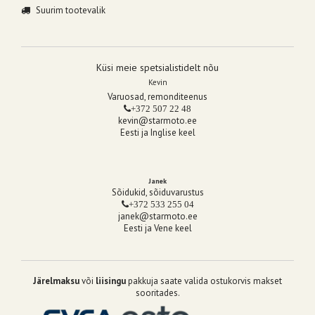
Suurim tootevalik
Küsi meie spetsialistidelt nõu
Kevin
Varuosad, remonditeenus
+372 507 22 48
kevin@starmoto.ee
Eesti ja Inglise keel
Janek
Sõidukid, sõiduvarustus
+372 533 255 04
janek@starmoto.ee
Eesti ja Vene keel
Järelmaksu
või
liisingu
pakkuja saate valida ostukorvis makset
sooritades.