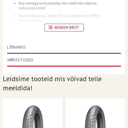
Uue servaga turvisemuster, mis näeb hea välja ka
näituseskootritel
Suur valik suurusi: alates 50 cc skutritest kuni 500 cc
turismiskutriteni
ROHKEM INFOT
Saadaval mustana ja valgena
Sisekummita (TL)
LISAINFO
ARVUSTUSED
SUHE
70
Leidsime tooteid mis võivad teile
KONSTRUKTSIOON
- (Diagonaal)
meeldida!
KOORMUS/KIIRUSINDEKS
47L
POSITSIOON
Ees
VELJE DIAMEETER
12
LÕIGU LAIUS
110
REHVI SUURUS
110/70-12