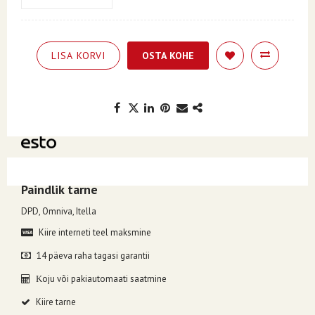
LISA KORVI
OSTA KOHE
Kuumakse alates 8.08€, valides makseviisiks ESTO järelmaks.
Paindlik tarne
DPD, Omniva, Itella
Kiire interneti teel maksmine
14 päeva raha tagasi garantii
oju või pakiautomaati saatmine
K
Kiire tarne