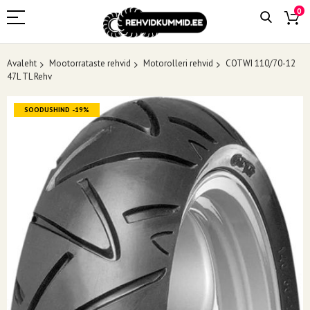
0
Avaleht
Mootorrataste rehvid
Motorolleri rehvid
COTWI 110/70-12
47L TL Rehv
Skip
SOODUSHIND -19%
to
the
end
of
the
images
gallery