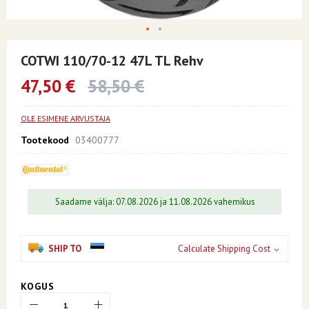
Skip
to
COTWI 110/70-12 47L TL Rehv
the
beginning
47,50 €
58,50 €
of
the
images
OLE ESIMENE ARVUSTAJA
gallery
Tootekood
03400777
Saadame välja: 07.08.2026 ja 11.08.2026 vahemikus
SHIP TO
Calculate Shipping Cost
KOGUS