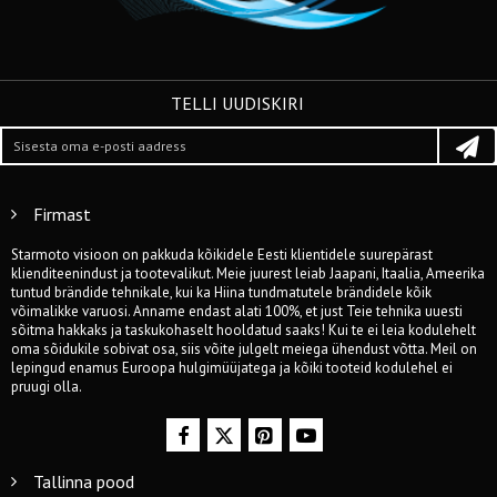
TELLI UUDISKIRI
Firmast
Starmoto visioon on pakkuda kõikidele Eesti klientidele suurepärast
klienditeenindust ja tootevalikut. Meie juurest leiab Jaapani, Itaalia, Ameerika
tuntud brändide tehnikale, kui ka Hiina tundmatutele brändidele kõik
võimalikke varuosi. Anname endast alati 100%, et just Teie tehnika uuesti
sõitma hakkaks ja taskukohaselt hooldatud saaks! Kui te ei leia kodulehelt
oma sõidukile sobivat osa, siis võite julgelt meiega ühendust võtta. Meil on
lepingud enamus Euroopa hulgimüüjatega ja kõiki tooteid kodulehel ei
pruugi olla.
Tallinna pood