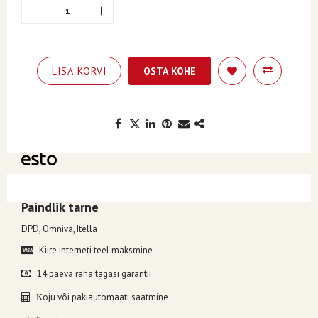
LISA KORVI
OSTA KOHE
Kuumakse alates 7.80€, valides makseviisiks ESTO järelmaks.
Paindlik tarne
DPD, Omniva, Itella
Kiire interneti teel maksmine
14 päeva raha tagasi garantii
oju või pakiautomaati saatmine
K