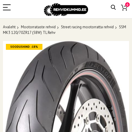
0
Avaleht
Mootorrataste rehvid
Street racing mootorratta rehvid
SSM
MK3 120/70ZR17 (58W) TL Rehv
Skip
SOODUSHIND -18%
to
the
end
of
the
images
gallery