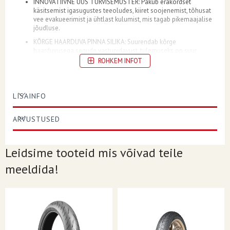
INNOVATIIVNE UUS TURVISEMUSTER: Pakub erakordset
käsitsemist igasugustes teeoludes, kiiret soojenemist, tõhusat
vee evakueerimist ja ühtlast kulumist, mis tagab pikemaajalise
jõudluse.
KÕRGE HAARDUVA PINNA SILIKA: Suurendab kõrge
haarduvusega segude vastupidavust, tulemuseks on suur
läbisõit ja murranguline märg jõudlus.
ROHKEM INFOT
LISAINFO
ASPEKTISUHE
70
ARVUSTUSED
KONSTRUKTSIOON
R (Radiaal)
KOORMUS/KIIRUSINDEKS
(58 W)
Leidsime tooteid mis võivad teile
POSITSIOON
Esi
meeldida!
VELJE DIAMEETER
17
SEKTSIOONI LAIUS
120
REHVI SUURUS
120/70ZR17
TURVISEMUSTER/MUDEL
Sportsman MK3