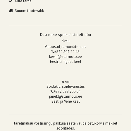
Kiire tarne
Suurim tootevalik
Küsi meie spetsialistidelt nõu
Kevin
Varuosad, remonditeenus
+372 507 22 48
kevin@starmoto.ee
Eesti ja Inglise keel
Janek
Sõidukid, sõiduvarustus
+372 533 255 04
janek@starmoto.ee
Eesti ja Vene keel
Järelmaksu
või
liisingu
pakkuja saate valida ostukorvis makset
sooritades.