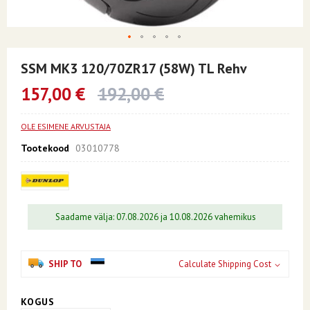
Skip
to
SSM MK3 120/70ZR17 (58W) TL Rehv
the
beginning
157,00 €
192,00 €
of
the
images
OLE ESIMENE ARVUSTAJA
gallery
Tootekood
03010778
Saadame välja: 07.08.2026 ja 10.08.2026 vahemikus
SHIP TO
Calculate Shipping Cost
KOGUS