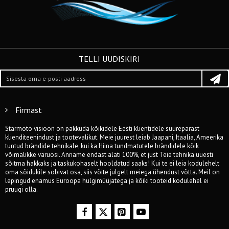
TELLI UUDISKIRI
Firmast
Starmoto visioon on pakkuda kõikidele Eesti klientidele suurepärast
klienditeenindust ja tootevalikut. Meie juurest leiab Jaapani, Itaalia, Ameerika
tuntud brändide tehnikale, kui ka Hiina tundmatutele brändidele kõik
võimalikke varuosi. Anname endast alati 100%, et just Teie tehnika uuesti
sõitma hakkaks ja taskukohaselt hooldatud saaks! Kui te ei leia kodulehelt
oma sõidukile sobivat osa, siis võite julgelt meiega ühendust võtta. Meil on
lepingud enamus Euroopa hulgimüüjatega ja kõiki tooteid kodulehel ei
pruugi olla.