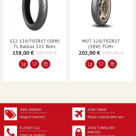
TUUBI TÜÜP
Tuubita
STIIL
Supersport
ÜHIKUD
Kõik
TOOTE NIMETUS
Rehv
S22 120/70ZR17 (58W)
MUT 120/70ZR17
TL Battlax S22 Rehv
(58W) TLM+
158,00 €
187,00 €
202,00 €
205,00 €
1000+ BRÄNDI
KIIRE TARNE
Kõrgeim kvaliteet
Paljud mudelid kohe laos
KLIENDITUGI
100% TURVALISED
MAKSED
Emaili & telefonil