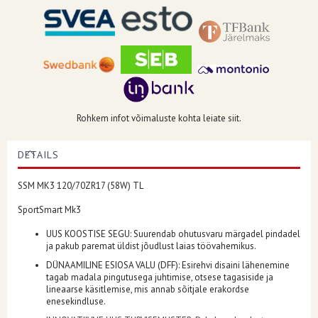
Rohkem infot võimaluste kohta leiate siit.
DETAILS
SSM MK3 120/70ZR17 (58W) TL
SportSmart Mk3
UUS KOOSTISE SEGU: Suurendab ohutusvaru märgadel pindadel
ja pakub paremat üldist jõudlust laias töövahemikus.
DÜNAAMILINE ESIOSA VALU (DFF): Esirehvi disaini lähenemine
tagab madala pingutusega juhtimise, otsese tagasiside ja
lineaarse käsitlemise, mis annab sõitjale erakordse
enesekindluse.