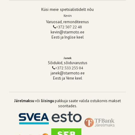
Küsi meie spetsialistidelt nõu
Kevin
Varuosad, remonditeenus
+372 507 22 48
kevin@starmoto.ee
Eesti ja Inglise keel
Janek
Sõidukid, sõiduvarustus
+372 533 255 04
janek@starmoto.ee
Eesti ja Vene keel
Järelmaksu
või
liisingu
pakkuja saate valida ostukorvis makset
sooritades.