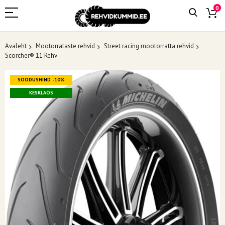
0
Avaleht
Mootorrataste rehvid
Street racing mootorratta rehvid
Scorcher® 11 Rehv
Skip
SOODUSHIND -10%
to
the
KESKLAOS
end
of
the
images
gallery