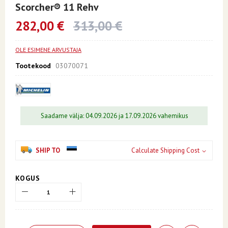
to
Scorcher® 11 Rehv
the
beginning
282,00 €
313,00 €
of
the
images
OLE ESIMENE ARVUSTAJA
gallery
Tootekood
03070071
Saadame välja: 04.09.2026 ja 17.09.2026 vahemikus
SHIP TO
Calculate Shipping Cost
KOGUS