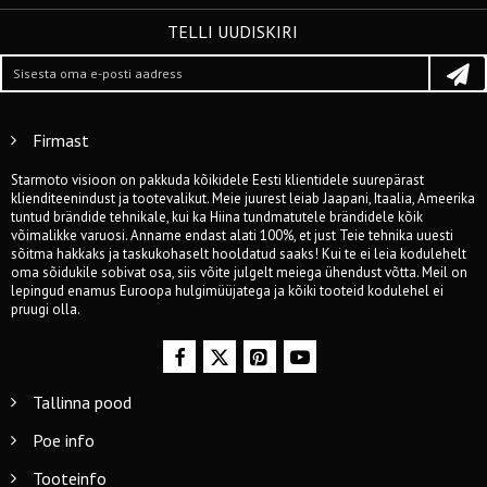
TELLI UUDISKIRI
Firmast
Starmoto visioon on pakkuda kõikidele Eesti klientidele suurepärast
klienditeenindust ja tootevalikut. Meie juurest leiab Jaapani, Itaalia, Ameerika
tuntud brändide tehnikale, kui ka Hiina tundmatutele brändidele kõik
võimalikke varuosi. Anname endast alati 100%, et just Teie tehnika uuesti
sõitma hakkaks ja taskukohaselt hooldatud saaks! Kui te ei leia kodulehelt
oma sõidukile sobivat osa, siis võite julgelt meiega ühendust võtta. Meil on
lepingud enamus Euroopa hulgimüüjatega ja kõiki tooteid kodulehel ei
pruugi olla.
Tallinna pood
Poe info
Tooteinfo