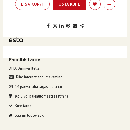
LISA KORVI
OSTA KOHE
Kuumakse alates 10.91€, valides makseviisiks ESTO järelmaks.
Paindlik tarne
DPD, Omniva, Itella
Kiire interneti teel maksmine
14 päeva raha tagasi garantii
oju või pakiautomaati saatmine
K
Kiire tarne
Suurim tootevalik