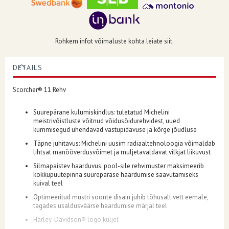
Rohkem infot võimaluste kohta leiate siit.
DETAILS
Scorcher® 11 Rehv
Suurepärane kulumiskindlus: tuletatud Michelini
meistrivõistluste võitnud võidusõidurehvidest, uued
kummisegud ühendavad vastupidavuse ja kõrge jõudluse
Täpne juhitavus: Michelini uusim radiaaltehnoloogia võimaldab
lihtsat manööverdusvõimet ja muljetavaldavat vilkjat liikuvust
Silmapaistev haarduvus: pool-sile rehvimuster maksimeerib
kokkupuutepinna suurepärase haardumise saavutamiseks
kuival teel
Optimeeritud mustri soonte disain juhib tõhusalt vett eemale,
tagades usaldusväärse haardumise märjal teel
Harley-Davidson® logo küljel