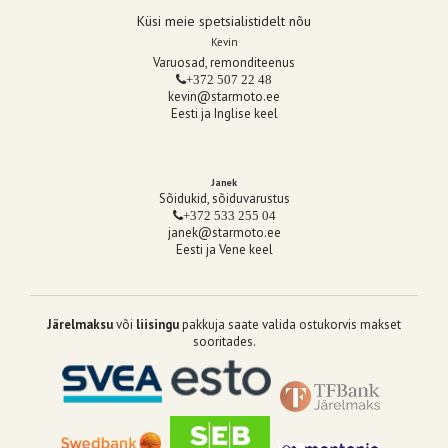
Küsi meie spetsialistidelt nõu
Kevin
Varuosad, remonditeenus
+372 507 22 48
kevin@starmoto.ee
Eesti ja Inglise keel
Janek
Sõidukid, sõiduvarustus
+372 533 255 04
janek@starmoto.ee
Eesti ja Vene keel
Järelmaksu
või
liisingu
pakkuja saate valida ostukorvis makset
sooritades.