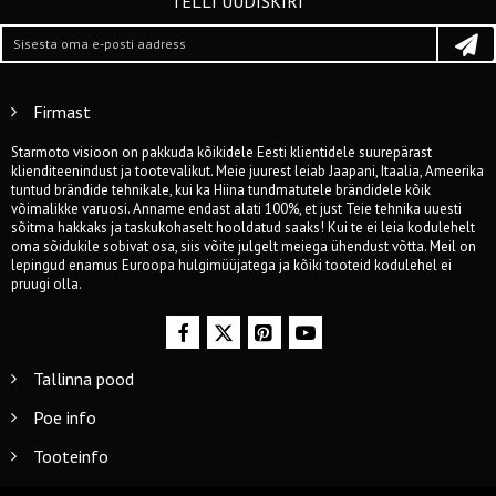
TELLI UUDISKIRI
Firmast
Starmoto visioon on pakkuda kõikidele Eesti klientidele suurepärast
klienditeenindust ja tootevalikut. Meie juurest leiab Jaapani, Itaalia, Ameerika
tuntud brändide tehnikale, kui ka Hiina tundmatutele brändidele kõik
võimalikke varuosi. Anname endast alati 100%, et just Teie tehnika uuesti
sõitma hakkaks ja taskukohaselt hooldatud saaks! Kui te ei leia kodulehelt
oma sõidukile sobivat osa, siis võite julgelt meiega ühendust võtta. Meil on
lepingud enamus Euroopa hulgimüüjatega ja kõiki tooteid kodulehel ei
pruugi olla.
Tallinna pood
Poe info
Tooteinfo