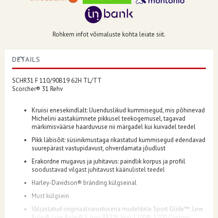
Rohkem infot võimaluste kohta leiate siit.
DETAILS
SCHR31 F 110/90B19 62H TL/TT
Scorcher® 31 Rehv
Kruiisi enesekindlalt: Uuenduslikud kummisegud, mis põhinevad
Michelini aastakümnete pikkusel teekogemusel, tagavad
märkimisväärse haarduvuse nii märgadel kui kuivadel teedel
Pikk läbisõit: süsinikmustaga rikastatud kummisegud edendavad
suurepärast vastupidavust, ohverdamata jõudlust
Erakordne mugavus ja juhitavus: paindlik korpus ja profiil
soodustavad vilgast juhitavust käänulistel teedel
Harley-Davidson® bränding külgseinal
Must külgsein
Väljastatud originaalvarustusena mudelitele Sport Glide™, Low
Rider®, Low Rider® S, Iron 883™, Iron 1200®, 1200 Custom