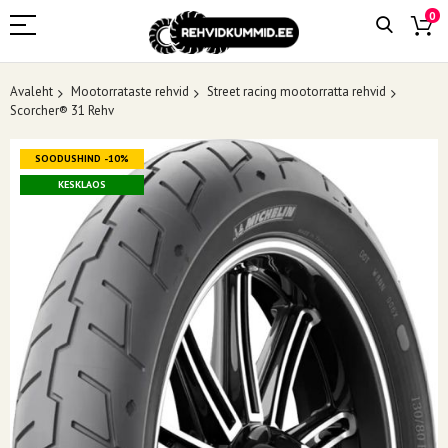
0
Avaleht
Mootorrataste rehvid
Street racing mootorratta rehvid
Scorcher® 31 Rehv
Skip
SOODUSHIND -10%
to
the
KESKLAOS
end
of
the
images
gallery