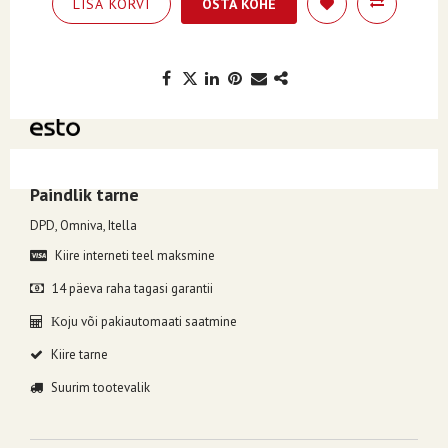
LISA KORVI
OSTA KOHE
Kuumakse alates 10.67€, valides makseviisiks ESTO järelmaks.
Paindlik tarne
DPD, Omniva, Itella
Kiire interneti teel maksmine
14 päeva raha tagasi garantii
oju või pakiautomaati saatmine
K
Kiire tarne
Suurim tootevalik