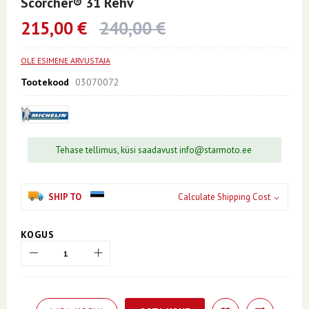
Scorcher® 31 Rehv
the
beginning
215,00 €
240,00 €
of
the
images
OLE ESIMENE ARVUSTAJA
gallery
Tootekood
03070072
Tehase tellimus, küsi saadavust info@starmoto.ee
SHIP TO
Calculate Shipping Cost
KOGUS