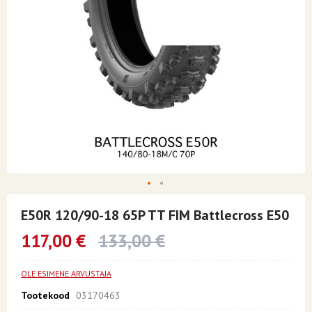
Skip
to
E50R 120/90-18 65P TT FIM Battlecross E50
the
beginning
117,00 €
133,00 €
of
the
images
OLE ESIMENE ARVUSTAJA
gallery
Tootekood
03170463