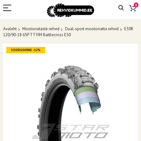
0
Avaleht
Mootorrataste rehvid
Dual-sport mootorratta rehvid
E50R
120/90-18 65P TT FIM Battlecross E50
Skip
SOODUSHIND -12%
to
the
end
of
the
images
gallery