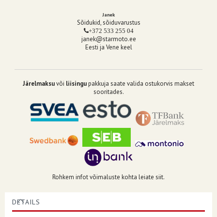
Janek
Sõidukid, sõiduvarustus
+372 533 255 04
janek@starmoto.ee
Eesti ja Vene keel
Järelmaksu
või
liisingu
pakkuja saate valida ostukorvis makset
sooritades.
Rohkem infot võimaluste kohta leiate siit.
DETAILS