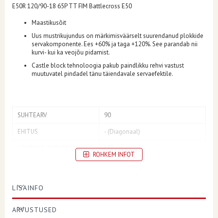
E50R 120/90-18 65P TT FIM Battlecross E50
Maastikusõit
Uus mustrikujundus on märkimisväärselt suurendanud plokkide
servakomponente. Ees +60% ja taga +120%. See parandab nii
kurvi- kui ka veojõu pidamist.
Castle block tehnoloogia pakub paindlikku rehvi vastust
muutuvatel pindadel tänu täiendavale servaefektile.
SUHTEARV
90
EHITUS
- (Diagonaal)
KOORMUS/KIIRUSINDEKS
65P
ROHKEM INFOT
ASUKOHT
Tagumine
VELJE DIAMEETER
18
LISAINFO
LÕIKELAIUS
120
ARVUSTUSED
REHVIMÕÕDUD
120/90-18