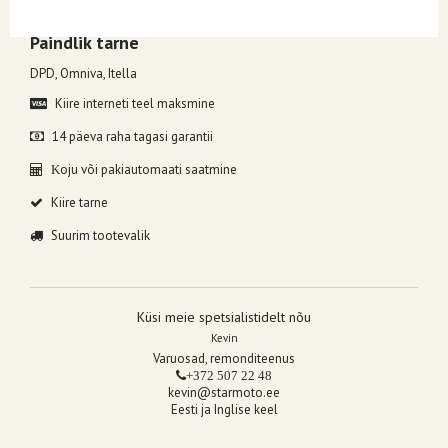
Kuumakse alates 7.13€, valides makseviisiks ESTO järelmaks.
Paindlik tarne
DPD, Omniva, Itella
Kiire interneti teel maksmine
14 päeva raha tagasi garantii
oju või pakiautomaati saatmine
K
Kiire tarne
Suurim tootevalik
Küsi meie spetsialistidelt nõu
Kevin
Varuosad, remonditeenus
+372 507 22 48
kevin@starmoto.ee
Eesti ja Inglise keel