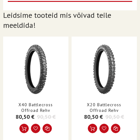
PROTEKTORI
Battlecross E50
Leidsime tooteid mis võivad teile
MUSTRI/MUDEL
meeldida!
TORUTÜÜP
Torutüüp
TURUSEGMENT
Kaheotstarbeline sport
STIIL
Kaheotstarbeline sport|
Maastikusõit
ÜHIKUD
Igaüks
TOOTENIMI
Rehv
X40 Battlecross
X20 Battlecross
Offroad Rehv
Offroad Rehv
80,50 €
90,50 €
80,50 €
90,50 €