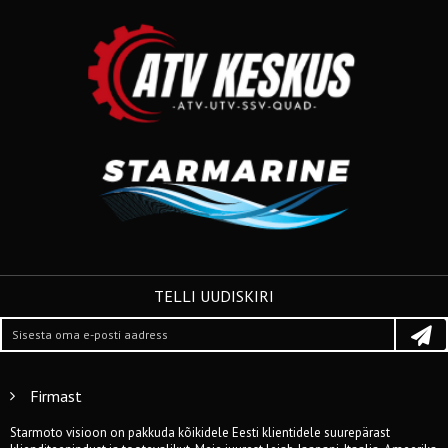
TELLI UUDISKIRI
Firmast
Starmoto visioon on pakkuda kõikidele Eesti klientidele suurepärast