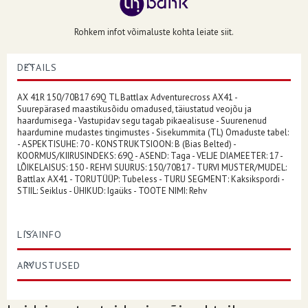
Rohkem infot võimaluste kohta leiate siit.
DETAILS
AX 41R 150/70B17 69Q TL Battlax Adventurecross AX41 -
Suurepärased maastikusõidu omadused, täiustatud veojõu ja
haardumisega - Vastupidav segu tagab pikaealisuse - Suurenenud
haardumine mudastes tingimustes - Sisekummita (TL) Omaduste tabel:
- ASPEKTISUHE: 70 - KONSTRUKTSIOON: B (Bias Belted) -
KOORMUS/KIIRUSINDEKS: 69Q - ASEND: Taga - VELJE DIAMEETER: 17 -
LÕIKELAISUS: 150 - REHVI SUURUS: 150/70B17 - TURVI MUSTER/MUDEL:
Battlax AX41 - TORUTÜÜP: Tubeless - TURU SEGMENT: Kaksikspordi -
STIIL: Seiklus - ÜHIKUD: Igaüks - TOOTE NIMI: Rehv
LISAINFO
ARVUSTUSED