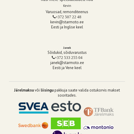
Kevin
Varuosad, remonditeenus
+372 507 22 48
kevin@starmoto.ee
Eesti ja Inglise keel
Janek
Sõidukid, sõiduvarustus
+372 533 255 04
janek@starmoto.ee
Eesti ja Vene keel
Järelmaksu
või
liisingu
pakkuja saate valida ostukorvis makset
sooritades.