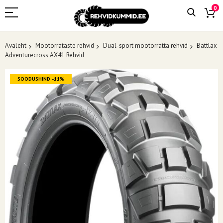
0
Avaleht
Mootorrataste rehvid
Dual-sport mootorratta rehvid
Battlax
Adventurecross AX41 Rehvid
Skip
SOODUSHIND -11%
to
the
end
of
the
images
gallery