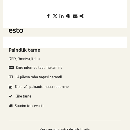
Kuumakse alates 9.91€, valides makseviisiks ESTO järelmaks.
Paindlik tarne
DPD, Omniva, Itella
Kiire interneti teel maksmine
14 päeva raha tagasi garantii
oju või pakiautomaati saatmine
K
Kiire tarne
Suurim tootevalik
Küsi meie spetsialistidelt nõu