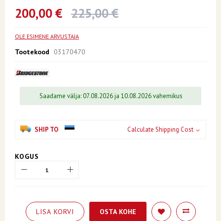
the
beginning
200,00 €
225,00 €
of
the
images
OLE ESIMENE ARVUSTAJA
gallery
Tootekood
03170470
Saadame välja: 07.08.2026 ja 10.08.2026 vahemikus
SHIP TO
Calculate Shipping Cost
KOGUS
LISA KORVI
OSTA KOHE