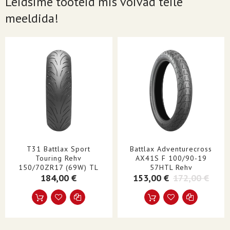
Leidsime tooteid mis võivad teile
meeldida!
T31 Battlax Sport
Battlax Adventurecross
Touring Rehv
AX41S F 100/90-19
150/70ZR17 (69W) TL
57HTL Rehv
184,00 €
153,00 €
172,00 €