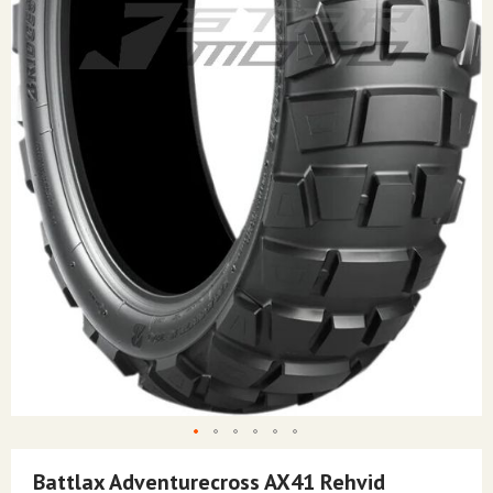
Skip
to
Battlax Adventurecross AX41 Rehvid